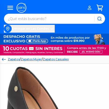
Entregar en Las Condes
Zapatos
/
Zapatos Mujer
/
Zapatos Casuales