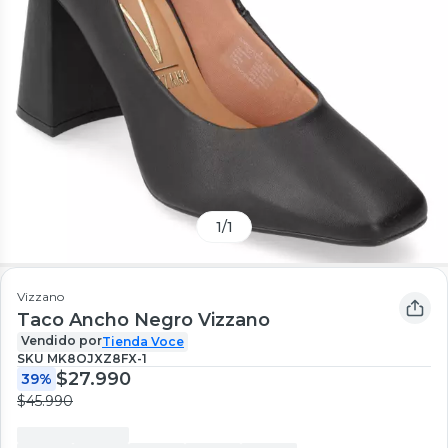
1
/
1
Vizzano
Taco Ancho Negro Vizzano
Vendido por
Tienda Voce
SKU
MK8OJXZ8FX-1
$27.990
39%
$45.990