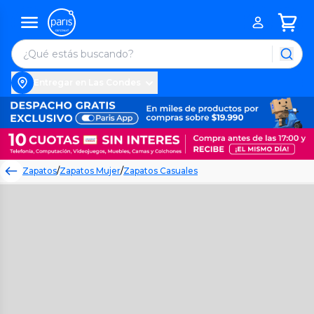
Entregar en Las Condes
Zapatos
/
Zapatos Mujer
/
Zapatos Casuales