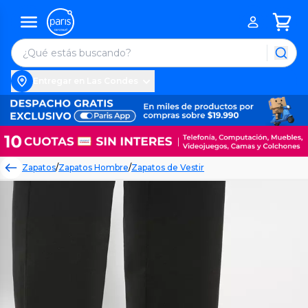
Entregar en Las Condes
Zapatos
/
Zapatos Hombre
/
Zapatos de Vestir