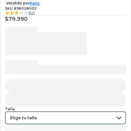
Vendido por
Paris
SKU
898028002
3
(
2
)
$79.990
Talla