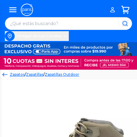
Entregar en Las Condes
Zapatos
/
Zapatillas
/
Zapatillas Outdoor