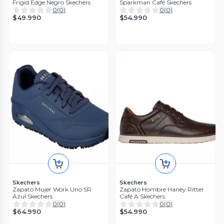
Frigid Edge Negro Skechers
Sparkman Café Skechers
0
(
0
)
0
(
0
)
$49.990
$54.990
Skechers
Skechers
Zapato Mujer Work Uno SR
Zapato Hombre Haney Ritter
Azul Skechers
Café A Skechers
0
(
0
)
0
(
0
)
$64.990
$54.990