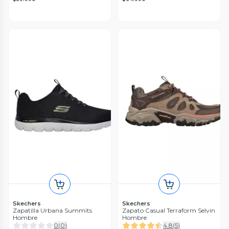
Skechers
Skechers
Zapatilla Urbana Summits
Zapato Casual Terraform Selvin
Hombre
Hombre
0
(
0
)
4.8
(
5
)