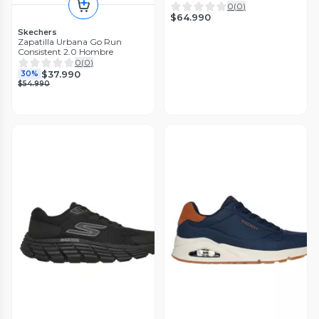
0
(
0
)
$64.990
Skechers
Zapatilla Urbana Go Run
Consistent 2.0 Hombre
0
(
0
)
$37.990
30%
$54.990