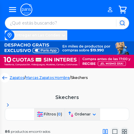
Entregar en Las Condes
Zapatos
/
Marcas Zapatos Hombre
/
Skechers
Skechers
Filtros (
0
)
Ordenar
86
productos encontrados