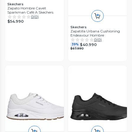
Skechers
Zapato Hombre Cavell
Sparkman Café A Skechers
0
(
0
)
$54.990
Skechers
Zapatilla Urbana Cushioning
Endeavour Hombre
0
(
0
)
$40.990
39%
$67.990