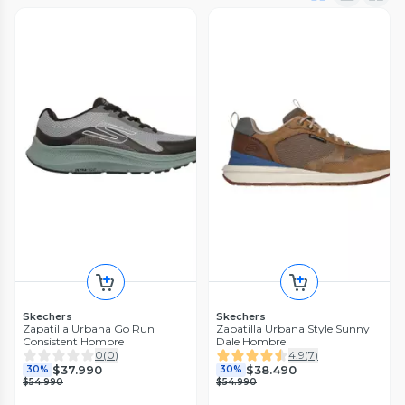
Skechers
Skechers
Zapatilla Urbana Go Run
Zapatilla Urbana Style Sunny
Consistent Hombre
Dale Hombre
0
(
0
)
4.9
(
7
)
$37.990
$38.490
30%
30%
$54.990
$54.990