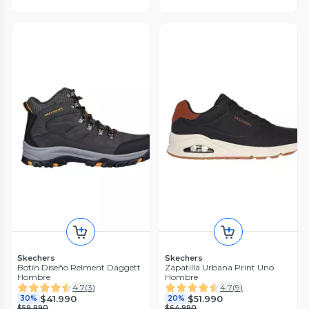
Skechers
Skechers
Botín Diseño Relment Daggett
Zapatilla Urbana Print Uno
Hombre
Hombre
4.7
(
3
)
4.7
(
9
)
$41.990
$51.990
30%
20%
$59.990
$64.990