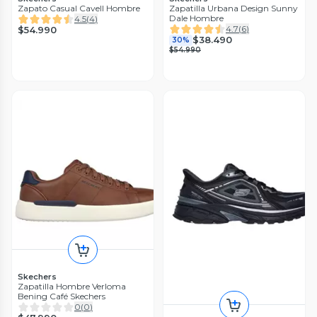
Zapato Casual Cavell Hombre
Zapatilla Urbana Design Sunny
Dale Hombre
4.5
(
4
)
4.7
(
6
)
$54.990
$38.490
30%
$54.990
Skechers
Zapatilla Hombre Verloma
Bening Café Skechers
0
(
0
)