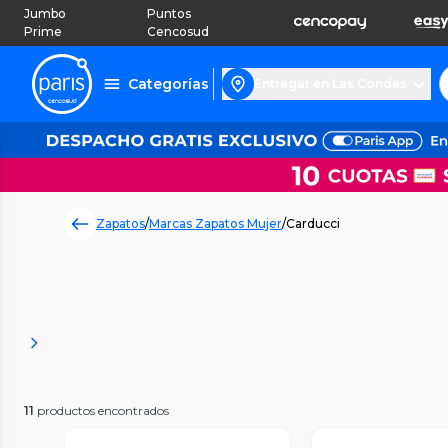
Jumbo
Puntos
Prime
Cencosud
Categorías
Entregar en Las Condes
Zapatos
/
Marcas Zapatos Mujer
/
Carducci
11
productos encontrados