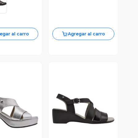
egar al carro
Agregar al carro
ista Previa
Vista Previa