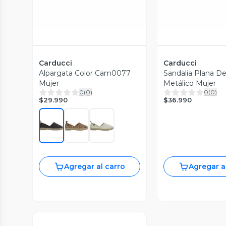
Carducci
Carducci
Alpargata Color Cam0077
Sandalia Plana De
Mujer
Metálico Mujer
0
(
0
)
0
(
0
)
$29.990
$36.990
Agregar al carro
Agregar a