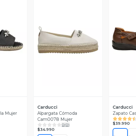
revia
Vista Previa
V
Carducci
Carducci
la Mujer
Alpargata Cómoda
Zapato Cas
Cam0078 Mujer
$39.990
0
(
0
)
$34.990