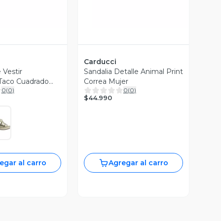
Carducci
 Vestir
Sandalia Detalle Animal Print
Taco Cuadrado
Correa Mujer
0
(
0
)
0
(
0
)
ujer
$44.990
egar al carro
Agregar al carro