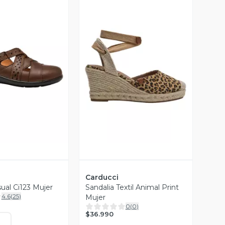
ista Previa
Vista Previa
Carducci
ual Ci123 Mujer
Sandalia Textil Animal Print
4.6
(
25
)
Mujer
0
(
0
)
$36.990