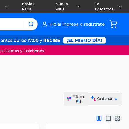
Novios
Mundo
Te
Paris
Paris
ayudamos
¡Hola! Ingresa o regístrate
Filtros
Ordenar
(
0
)