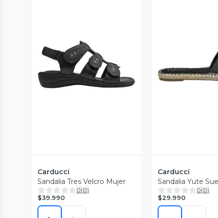
Vista Previa
Vista P
Carducci
Carducci
Sandalia Tres Velcro Mujer
Sandalia Yute Sue
0
(
0
)
0
(
0
)
$39.990
$29.990