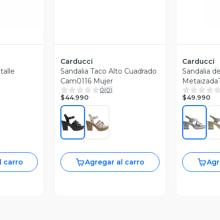
Carducci
Carducci
talle
Sandalia Taco Alto Cuadrado
Sandalia de
Cam0116 Mujer
Metaizada
0
(
0
)
Cam0012 M
$44.990
$49.990
l carro
Agregar al carro
Agr