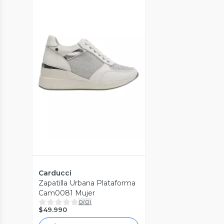
Vista Previa
Carducci
Zapatilla Urbana Plataforma
Cam0081 Mujer
0
(
0
)
$49.990