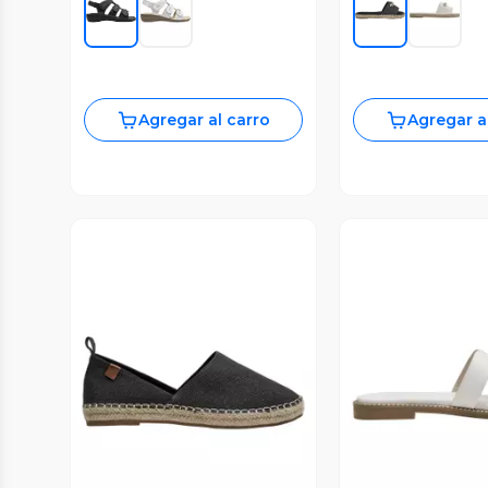
Agregar al carro
Agregar a
Vista Previa
Vista P