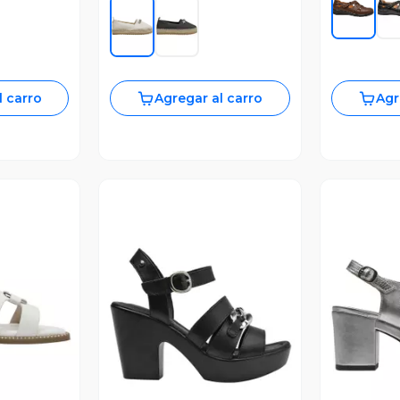
l carro
Agregar al carro
Agr
revia
Vista Previa
V