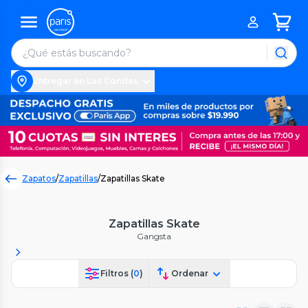
Entregar en Las Condes
Zapatos
/
Zapatillas
/
Zapatillas Skate
Zapatillas Skate
Gangsta
Filtros (
0
)
Ordenar