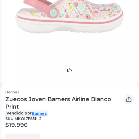
1
/
7
Bamers
Zuecos Joven Bamers Airline Blanco
Print
Vendido por
Bamers
SKU
MKOI7FS51I-2
$19.990