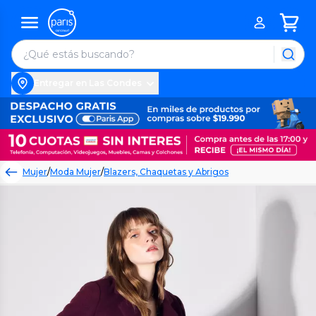
Entregar en Las Condes
Mujer
/
Moda Mujer
/
Blazers, Chaquetas y Abrigos