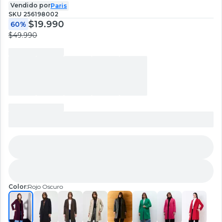
Vendido por
Paris
SKU
256198002
$19.990
60%
$49.990
Color:
Rojo Oscuro