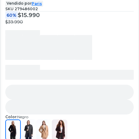
Vendido por
Paris
SKU
279486002
$15.990
60%
$39.990
Color:
Negro