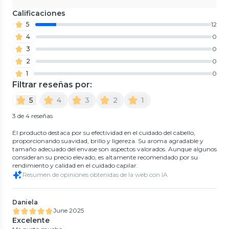
Calificaciones
5
12
4
0
3
0
2
0
1
0
Filtrar reseñas por:
5
4
3
2
1
3 de 4 reseñas
El producto destaca por su efectividad en el cuidado del cabello,
proporcionando suavidad, brillo y ligereza. Su aroma agradable y
tamaño adecuado del envase son aspectos valorados. Aunque algunos
consideran su precio elevado, es altamente recomendado por su
rendimiento y calidad en el cuidado capilar.
Resumen de opiniones obtenidas de la web con IA
Daniela
June 2025
Excelente