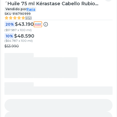
´Huile 75 ml Kérastase Cabello Rubio
dañado o Decolorado
Vendido por
Paris
SKU
916790999
5
(
12
)
$43.190
20%
(
$57.587 x 100 ml
)
$48.590
10%
(
$64.787 x 100 ml
)
$53.990