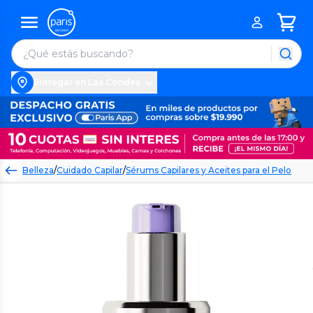
Entregar en Las Condes
Belleza
/
Cuidado Capilar
/
Sérums Capilares y Aceites para el Pelo