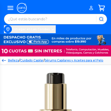
Entregar en Las Condes
Belleza
/
Cuidado Capilar
/
Sérums Capilares y Aceites para el Pelo