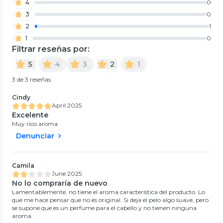
4
0
3
0
2
1
1
0
Filtrar reseñas por:
5
4
3
2
1
3 de 3 reseñas
Cindy
April 2025
Excelente
Muy rico aroma
Denunciar
Camila
June 2025
No lo compraría de nuevo
Lamentablemente, no tiene el aroma característica del producto. Lo
que me hace pensar que no es original. Si deja el pelo algo suave, pero
se supone que es un perfume para el cabello y no tienen ninguna
aroma.