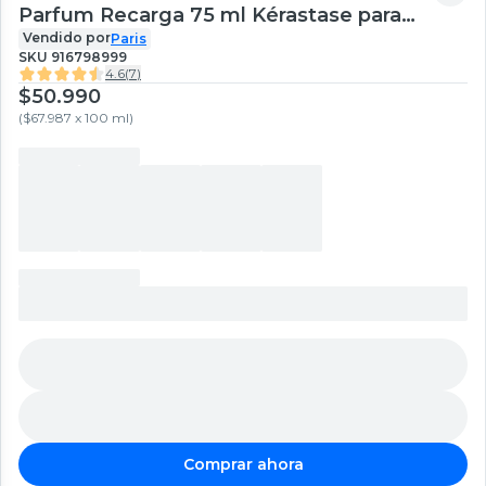
Parfum Recarga 75 ml Kérastase para
todo tipo de cabello
Vendido por
Paris
SKU
916798999
4.6
(
7
)
$50.990
(
$67.987 x 100 ml
)
Comprar ahora