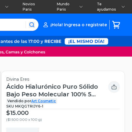
Novios
Mundo
Te
Paris
Paris
ayudamos
¡Hola! Ingresa o regístrate
Divina Eres
Ácido Hialurónico Puro Sólido
Bajo Peso Molecular 100% 5
Gr
Vendido por
Art Cosmetic
SKU
MKQGTRIJY6-1
$15.000
(
$1.500.000 x 100 g
)