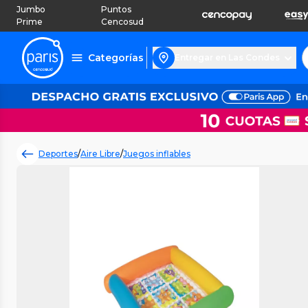
Jumbo
Puntos
Prime
Cencosud
Categorías
Entregar en Las Condes
Deportes
/
Aire Libre
/
Juegos inflables