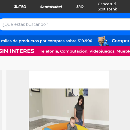
Cencosud
Scotiabank