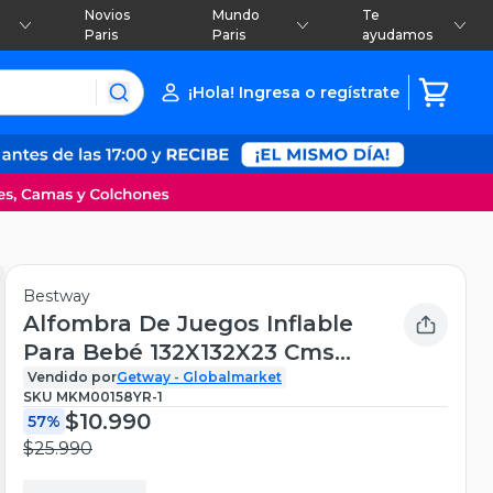
Novios
Mundo
Te
Paris
Paris
ayudamos
¡Hola! Ingresa o regístrate
Bestway
Alfombra De Juegos Inflable
Para Bebé 132X132X23 Cms
Bestway
Vendido por
Getway - Globalmarket
SKU
MKM00158YR-1
$10.990
57%
$25.990