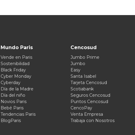
Mundo Paris
Cencosud
Vende en Paris
Jumbo Prime
Sostenibilidad
Jumbo
Black Friday
Easy
Cyber Monday
Santa Isabel
Cyberday
Tarjeta Cencosud
Día de la Madre
Scotiabank
Día del niño
Seguros Cencosud
Novios Paris
Puntos Cencosud
Bebé Paris
CencoPay
Tendencias Paris
Venta Empresa
BlogParis
Trabaja con Nosotros