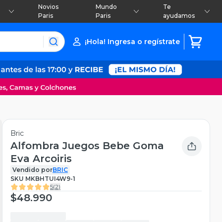
Novios
Mundo
Te
Paris
Paris
ayudamos
¡Hola! Ingresa o regístrate
Bric
Alfombra Juegos Bebe Goma
Eva Arcoiris
Vendido por
BRIC
SKU
MKBHTUI4W9-1
5
(
2
)
$48.990