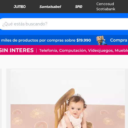
Cencosud
Scotiabank