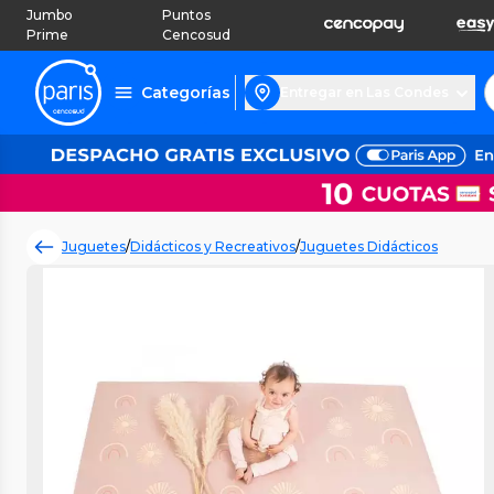
Jumbo
Puntos
Prime
Cencosud
Categorías
Entregar en Las Condes
Juguetes
/
Didácticos y Recreativos
/
Juguetes Didácticos