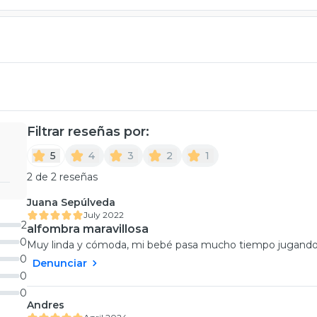
Filtrar reseñas por:
5
4
3
2
1
2 de 2 reseñas
Juana Sepúlveda
July 2022
2
alfombra maravillosa
0
Muy linda y cómoda, mi bebé pasa mucho tiempo jugando 
0
Denunciar
0
0
Andres