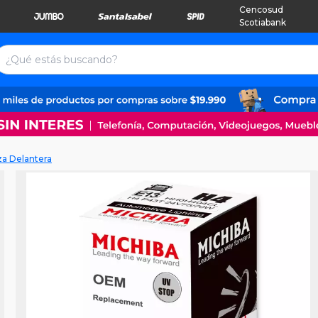
Cencosud
Scotiabank
a Delantera