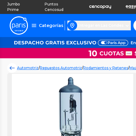
Jumbo
Puntos
Prime
Cencosud
Categorías
Entregar en Las Condes
Automotriz
/
Repuestos Automotriz
/
Rodamientos y Retenes
/
Maz