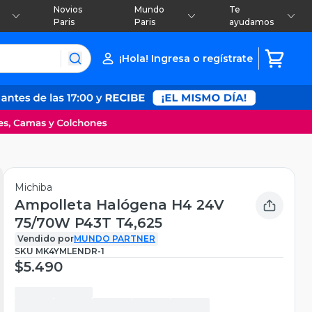
Novios
Mundo
Te
Paris
Paris
ayudamos
¡Hola! Ingresa o regístrate
Michiba
Ampolleta Halógena H4 24V
75/70W P43T T4,625
Vendido por
MUNDO PARTNER
SKU
MK4YMLENDR-1
$5.490