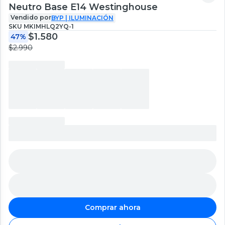
Neutro Base E14 Westinghouse
Vendido por
BYP | ILUMINACIÓN
SKU
MKIMHLQ2YQ-1
$1.580
47%
$2.990
Comprar ahora