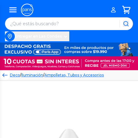
Entregar en Las Condes
Deco
/
Iluminación
/
Ampolletas, Tubos y Accesorios