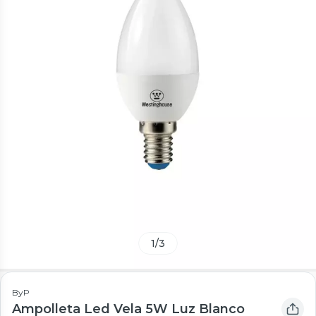
1
/
3
ByP
Ampolleta Led Vela 5W Luz Blanco