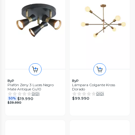
ByP
ByP
Plafón Zeny 3 Luces Negro
Lámpara Colgante Kross
Mate Antique Gu10
Dorado
0
(
0
)
0
(
0
)
$99.990
$19.990
50%
$39.990