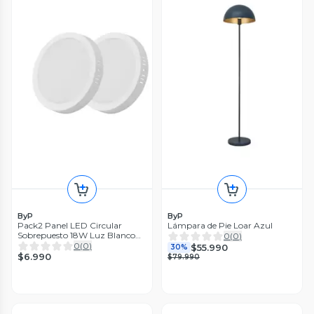
ByP
ByP
Pack2 Panel LED Circular
Lámpara de Pie Loar Azul
Sobrepuesto 18W Luz Blanco
0
(
0
)
Frio D17
0
(
0
)
$55.990
30%
$6.990
$79.990