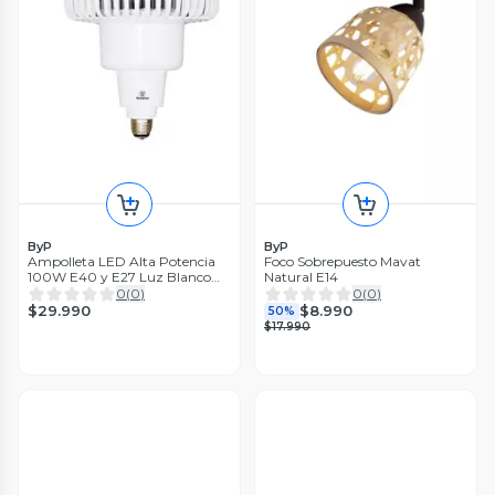
ByP
ByP
Ampolleta LED Alta Potencia
Foco Sobrepuesto Mavat
100W E40 y E27 Luz Blanco
Natural E14
Frío
0
(
0
)
0
(
0
)
$29.990
$8.990
50%
$17.990