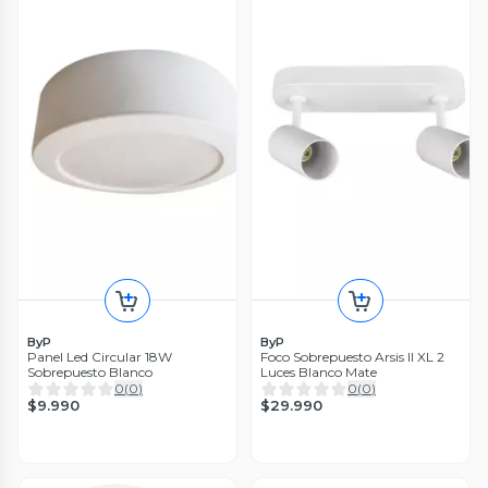
ByP
ByP
Panel Led Circular 18W
Foco Sobrepuesto Arsis II XL 2
Sobrepuesto Blanco
Luces Blanco Mate
0
(
0
)
0
(
0
)
$9.990
$29.990