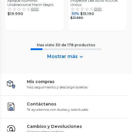
Aplique Aluminio
Proyector Led 150W 4000K
Unidireccional Mann Negro
Unilux
0
(
0
)
0
(
0
)
$19.990
$15.190
30%
$21.990
Has visto
30
de
178
productos
Mostrar más
Mis compras
Haz seguimiento y descarga boletas
Contáctanos
Te ayudamos con dudas y solicitudes
Cambios y Devoluciones
Conoce cómo pedirlos