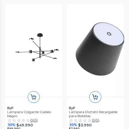
ByP
ByP
Lámpara Colgante Galileo
Lámpara Portátil Recargable
Negro
para Botellas
0
(
0
)
0
(
0
)
$49.990
$3.990
50%
50%
$99.990
$7.990