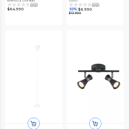
Blanco y Dorado
Gu10
0
(
0
)
0
(
0
)
$64.990
$6.990
50%
$13.990