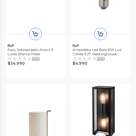
ByP
ByP
Foco Sobrepuesto Arsis II 3
Ampolleta Led Bola 8W Luz
Luces Blanco Mate
Cálida E27 Westinghouse
0
(
0
)
0
(
0
)
$34.990
$4.990