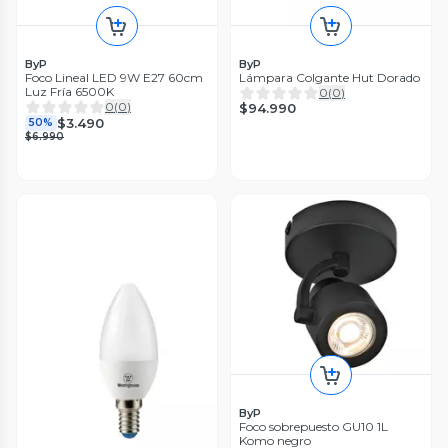
ByP
ByP
Foco Lineal LED 9W E27 60cm
Lámpara Colgante Hut Dorado
Luz Fría 6500K
0
(
0
)
0
(
0
)
$94.990
$3.490
50%
$6.990
ByP
Foco sobrepuesto GU10 1L
Komo negro