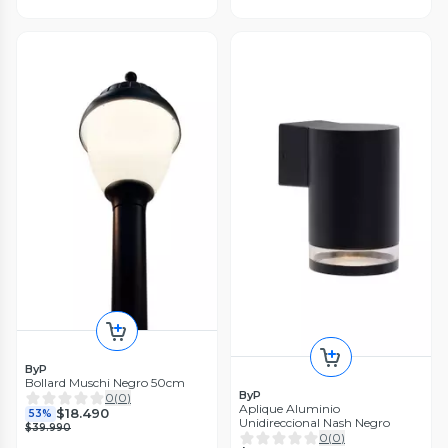
ByP
Bollard Muschi Negro 50cm
ByP
0
(
0
)
Aplique Aluminio
$18.490
53%
Unidireccional Nash Negro
$39.990
0
(
0
)