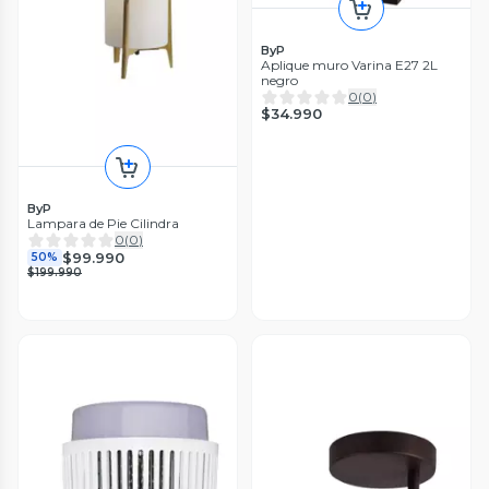
ByP
Aplique muro Varina E27 2L
negro
0
(
0
)
$34.990
ByP
Lampara de Pie Cilindra
0
(
0
)
$99.990
50%
$199.990