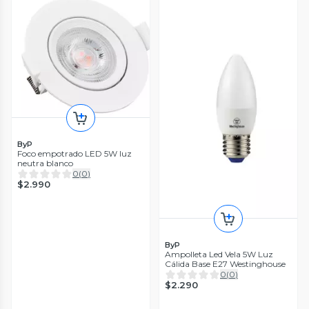
ByP
Foco empotrado LED 5W luz
neutra blanco
0
(
0
)
$2.990
ByP
Ampolleta Led Vela 5W Luz
Cálida Base E27 Westinghouse
0
(
0
)
$2.290