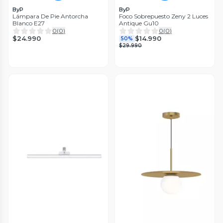
ByP
ByP
Lámpara De Pie Antorcha
Foco Sobrepuesto Zeny 2 Luces
Blanco E27
Antique Gu10
0
(
0
)
0
(
0
)
$24.990
$14.990
50%
$29.990