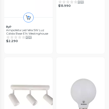
0
(
0
)
$15.990
ByP
Ampolleta Led Vela 5W Luz
Cálida Base E14 Westinghouse
0
(
0
)
$2.290