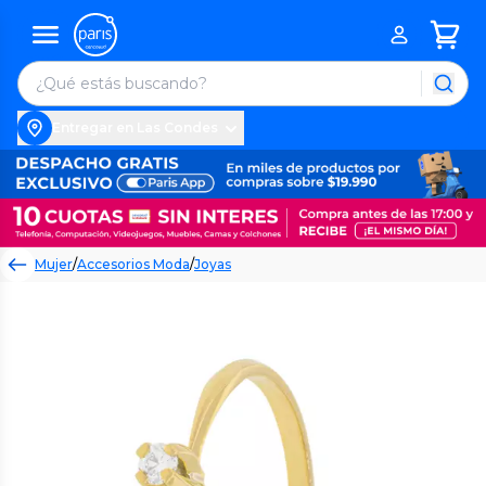
Entregar en Las Condes
Mujer
/
Accesorios Moda
/
Joyas