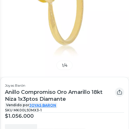
1
/
4
Joyas Barón
Anillo Compromiso Oro Amarillo 18kt
Niza 1x3ptos Diamante
Vendido por
JOYAS BARON
SKU
MK00L9JMX3-1
$1.056.000