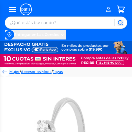
Entregar en Las Condes
Mujer
/
Accesorios Moda
/
Joyas