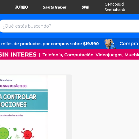
Cencosud
Scotiabank