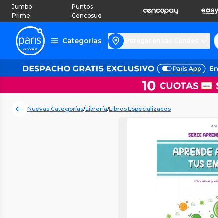
Jumbo
Puntos
Prime
Cencosud
Categorías
Entregar en Las Condes
Nuevas Categorías
/
Librería
/
Libros Especializados