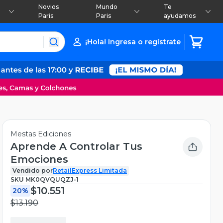
Novios
Mundo
Te
Paris
Paris
ayudamos
¡Hola! Ingresa o regístrate
Mestas Ediciones
Aprende A Controlar Tus
Emociones
Vendido por
RetailExpress Limitada
SKU
MK0QVQUQZJ-1
$10.551
20%
$13.190