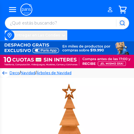
Entregar en Las Condes
Deco
/
Navidad
/
Árboles de Navidad