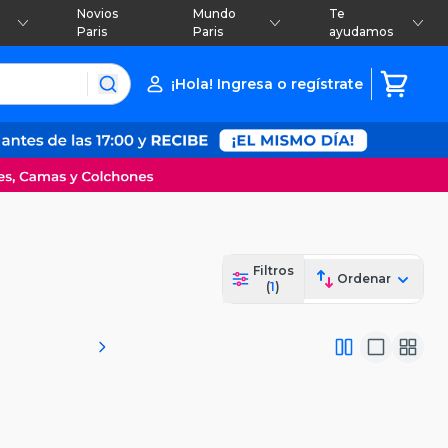
Novios
Mundo
Te
Paris
Paris
ayudamos
¡Hola! Ingresa o regístrate
Filtros
Ordenar
(
1
)