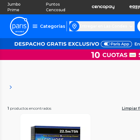
Jumbo
Puntos
Prime
Cencosud
Categorías
Entregar en Las Condes
1
productos encontrados
Limpiar f