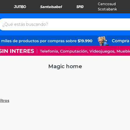
Cencosud
Scotiabank
Magic home
iltros