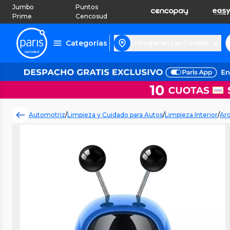
Jumbo
Puntos
Prime
Cencosud
Categorías
Entregar en Las Condes
Automotriz
/
Limpieza y Cuidado para Autos
/
Limpieza Interior
/
Aro