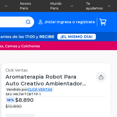
Novios
Mundo
Te
Paris
Paris
ayudamos
¡Hola! Ingresa o regístrate
Click Ventas
Aromaterapia Robot Para
Auto Creativo Ambientador
Difusor
Vendido por
CLICK VENTAS
SKU
MKJWTCBTTP-1
$8.890
18%
$10.890