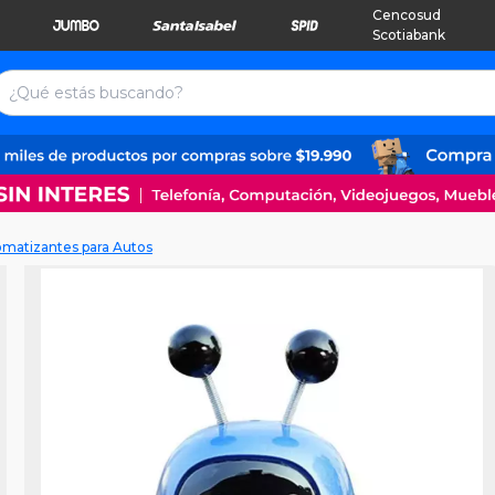
Cencosud
Scotiabank
matizantes para Autos