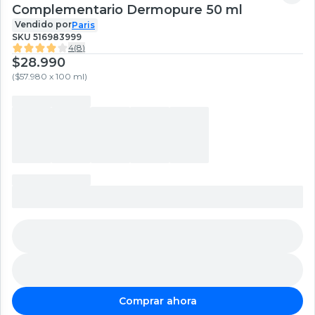
Complementario Dermopure 50 ml
Vendido por
Paris
SKU
516983999
4
(
8
)
$28.990
(
$57.980 x 100 ml
)
Comprar ahora