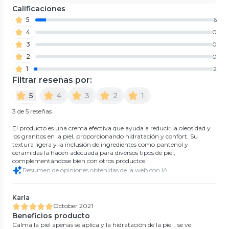
Calificaciones
5
6
4
0
3
0
2
0
1
2
Filtrar reseñas por:
5
4
3
2
1
3 de 5 reseñas
El producto es una crema efectiva que ayuda a reducir la oleosidad y
los granitos en la piel, proporcionando hidratación y confort. Su
textura ligera y la inclusión de ingredientes como pantenol y
ceramidas la hacen adecuada para diversos tipos de piel,
complementándose bien con otros productos.
Resumen de opiniones obtenidas de la web con IA
Karla
October 2021
Beneficios producto
Calma la piel apenas se aplica y la hidratación de la piel , se ve