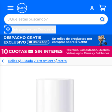
Entregar en Las Condes
Belleza
/
Cuidado y Tratamiento
/
Rostro