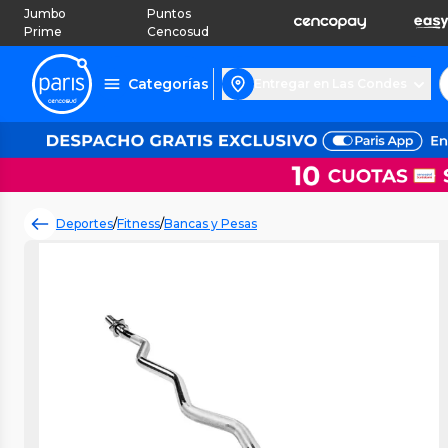
Jumbo
Puntos
Prime
Cencosud
Categorías
Entregar en Las Condes
Deportes
/
Fitness
/
Bancas y Pesas