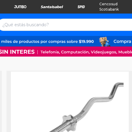
Cencosud
Scotiabank