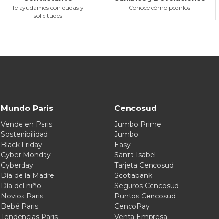
Te ayudamos con dudas y
Conoce cómo pedirlos
solicitudes
Mundo Paris
Cencosud
Vende en Paris
Jumbo Prime
Sostenibilidad
Jumbo
Black Friday
Easy
Cyber Monday
Santa Isabel
Cyberday
Tarjeta Cencosud
Día de la Madre
Scotiabank
Día del niño
Seguros Cencosud
Novios Paris
Puntos Cencosud
Bebé Paris
CencoPay
Tendencias Paris
Venta Empresa