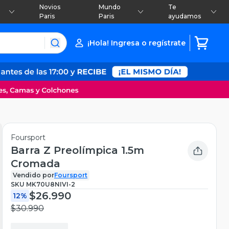
Novios
Mundo
Te
Paris
Paris
ayudamos
¡Hola! Ingresa o regístrate
Foursport
Barra Z Preolímpica 1.5m
Cromada
Vendido por
Foursport
SKU
MK70U8NIVI-2
$26.990
12%
$30.990