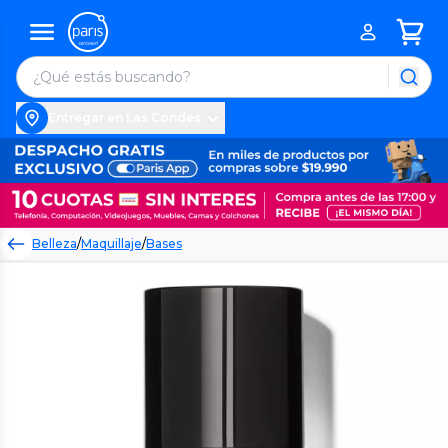
Entregar en Las Condes
Belleza
/
Maquillaje
/
Bases