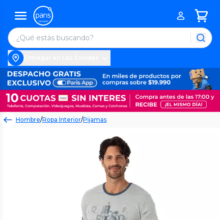
Entregar en Las Condes
Hombre
/
Ropa Interior
/
Pijamas