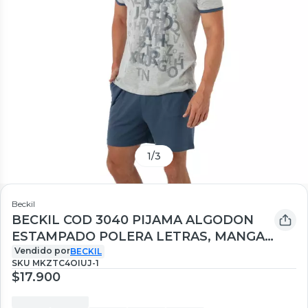
1
/
3
Beckil
BECKIL COD 3040 PIJAMA ALGODON
ESTAMPADO POLERA LETRAS, MANGA
CORTA
Vendido por
BECKIL
SKU
MKZTC4OIUJ-1
$17.900