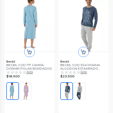
Beckil
Beckil
BECKIL COD 717 CAMISA
BECKIL COD 3041 PIJAMA
DORMIR POLAR BORDADOS
ALGODON ESTAMPADO
POLERA LETRAS, MANGA
0
(
0
)
0
(
0
)
LARGA
$18.900
$23.900