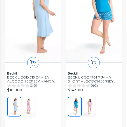
Beckil
Beckil
BECKIL COD 715 CAMISA
BECKIL COD 1781 PIJAMA
ALGODON JERSEY MANGA
SHORT ALGODON JERSEY
CORTA
ADORNOS CALADOS
0
(
0
)
0
(
0
)
$16.900
$14.900