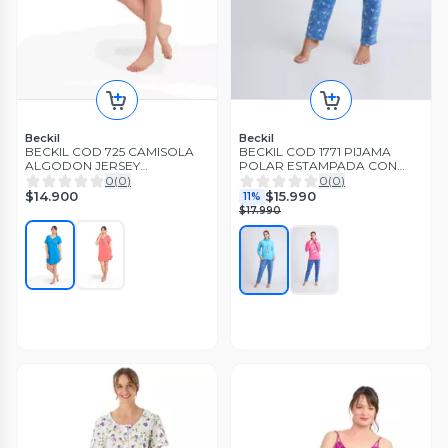
Beckil
Beckil
BECKIL COD 725 CAMISOLA
BECKIL COD 1771 PIJAMA
ALGODON JERSEY
POLAR ESTAMPADA CON
ESTAMPADO
CUELLO
0
(
0
)
0
(
0
)
$14.900
$15.990
11%
$17.990