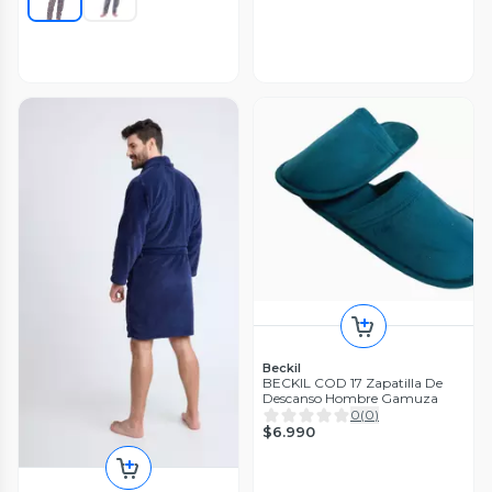
Beckil
BECKIL COD 17 Zapatilla De
Descanso Hombre Gamuza
0
(
0
)
$6.990