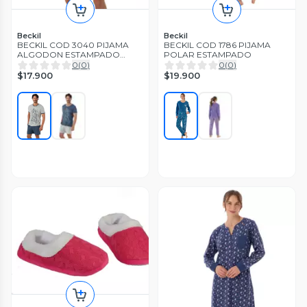
Beckil
Beckil
BECKIL COD 3040 PIJAMA
BECKIL COD 1786 PIJAMA
ALGODON ESTAMPADO
POLAR ESTAMPADO
POLERA LETRAS, MANGA
0
(
0
)
0
(
0
)
CORTA
$17.900
$19.900