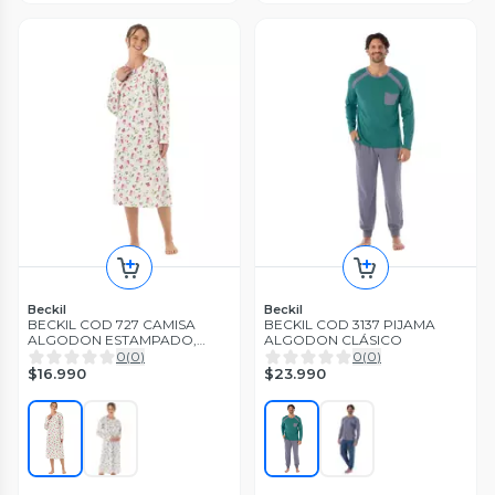
Beckil
Beckil
BECKIL COD 727 CAMISA
BECKIL COD 3137 PIJAMA
ALGODON ESTAMPADO,
ALGODON CLÁSICO
MANGA LARGA
0
(
0
)
0
(
0
)
$16.990
$23.990