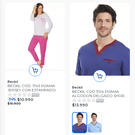
Beckil
BECKIL COD. 1743 PIJAMA
Beckil
JERSEY CON ESTAMPADO
BECKIL COD 3124 PIJAMA
0
(
0
)
ALGODON DELGADO SHORT
$10.990
34%
ESTAMPADO
0
(
0
)
$16.900
$13.990