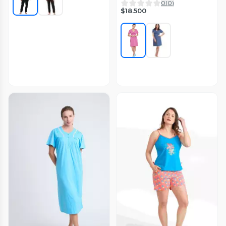
DELGADO
0
(
0
)
$18.500