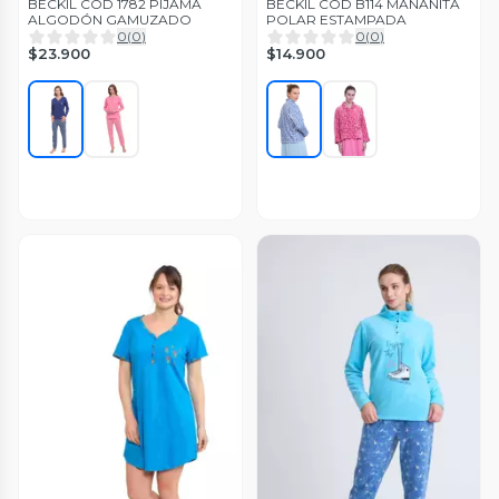
BECKIL COD 1782 PIJAMA
BECKIL COD B114 MAÑANITA
ALGODÓN GAMUZADO
POLAR ESTAMPADA
0
(
0
)
0
(
0
)
$23.900
$14.900