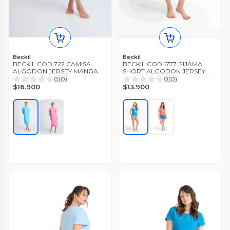
Beckil
Beckil
BECKIL COD 722 CAMISA
BECKIL COD 1777 PIJAMA
ALGODON JERSEY MANGA
SHORT ALGODON JERSEY
CORTA
ESTAMPADA PABILO
0
(
0
)
0
(
0
)
$16.900
$13.900