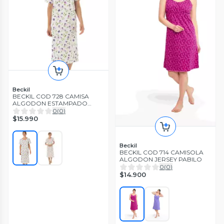
Beckil
BECKIL COD 728 CAMISA
ALGODON ESTAMPADO
MANGA CORTA
0
(
0
)
$15.990
Beckil
BECKIL COD 714 CAMISOLA
ALGODON JERSEY PABILO
0
(
0
)
$14.900