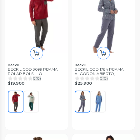
Beckil
Beckil
BECKIL COD 3099 PIJAMA
BECKIL COD 1784 PIJAMA
POLAR BOLSILLO
ALGODÓN ABIERTO,
ESTAMPADO CHAQUETA
0
(
0
)
0
(
0
)
$19.900
$25.900