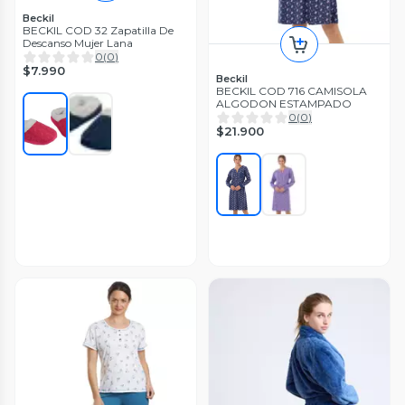
Beckil
BECKIL COD 32 Zapatilla De
Descanso Mujer Lana
0
(
0
)
$7.990
Beckil
BECKIL COD 716 CAMISOLA
ALGODON ESTAMPADO
0
(
0
)
$21.900