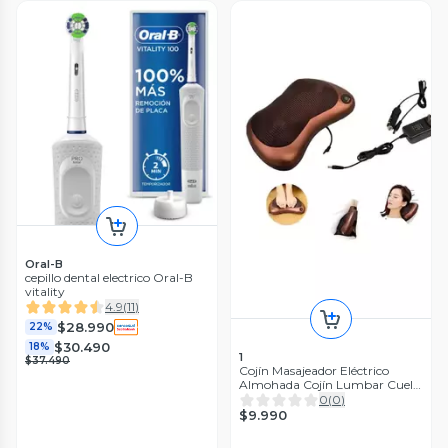
Oral-B
cepillo dental electrico Oral-B
vitality
4.9
(
11
)
$28.990
22%
$30.490
18%
1
$37.490
Cojín Masajeador Eléctrico
Almohada Cojín Lumbar Cuello
Pierna
0
(
0
)
$9.990