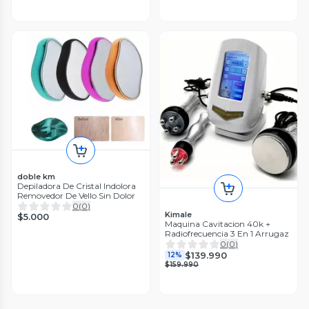
doble km
Depiladora De Cristal Indolora
Removedor De Vello Sin Dolor
0
(
0
)
Kimale
$5.000
Maquina Cavitacion 40k +
Radiofrecuencia 3 En 1 Arrugaz
0
(
0
)
$139.990
12%
$159.990