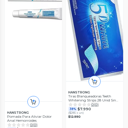
HANSTRONG
Tiras Blanqueadoras Teeth
Whitening Strips 28 Unid Sin
Caja
0
(
0
)
$7.990
38%
HANSTRONG
(
$285 x un
)
Pomada Para Aliviar Dolor
$12.990
Anal Hemorroides
0
(
0
)