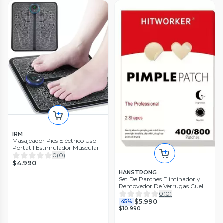
IRM
Masajeador Pies Eléctrico Usb
Portátil Estimulador Muscular
0
(
0
)
$4.990
HANSTRONG
Set De Parches Eliminador y
Removedor De Verrugas Cuello
Rostro
0
(
0
)
$5.990
45%
$10.990