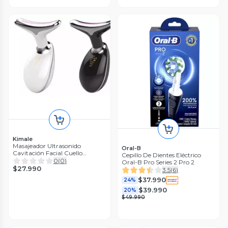
Kimale
Masajeador Ultrasonido
Oral-B
Cavitación Facial Cuello
Cepillo De Dientes Eléctrico
Adelgazante c
0
(
0
)
Oral-B Pro Series 2 Pro 2
$27.990
3.5
(
6
)
$37.990
24%
$39.990
20%
$49.990