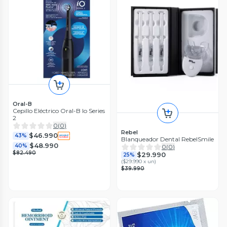
Oral-B
Cepillo Eléctrico Oral-B Io Series
2
0
(
0
)
Rebel
$46.990
43%
Blanqueador Dental RebelSmile
$48.990
40%
0
(
0
)
$82.490
$29.990
25%
(
$29.990 x un
)
$39.990