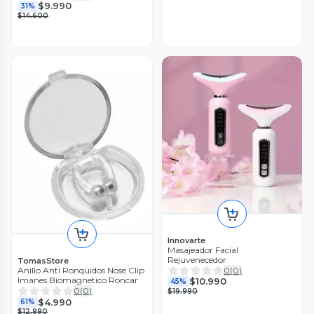
$9.990
31%
$14.600
Innovarte
Masajeador Facial
Rejuvenecedor
TomasStore
0
(
0
)
Anillo Anti Ronquidos Nose Clip
Imanes Biomagnetico Roncar
$10.990
45%
0
(
0
)
$19.990
$4.990
61%
$12.990