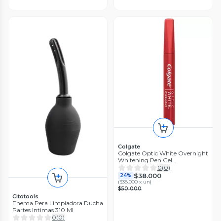
Colgate
Colgate Optic White Overnight
Whitening Pen Gel
Blanqueador dental en Lapiz
0
(
0
)
Colgate Optic
$38.000
24%
(
$38.000 x un
)
$50.000
Citotools
Enema Pera Limpiadora Ducha
Partes Intimas 310 Ml
0
(
0
)