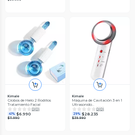
Kimale
Kimale
Globos de Hielo 2 Rodillos
Máquina de Cavitación 3 en 1
Tratamiento Facial
Ultrasonido…
0
(
0
)
0
(
0
)
$6.990
$28.235
41%
29%
$11.990
$39.990