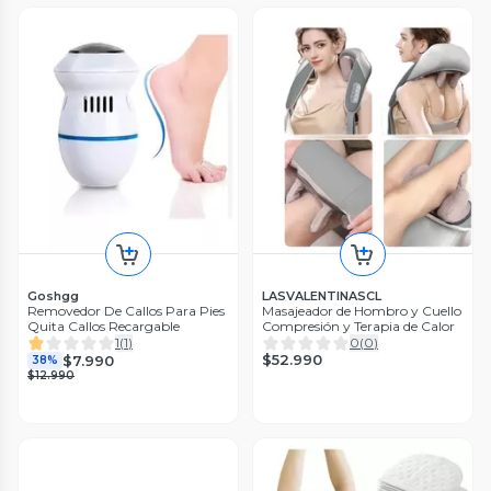
Goshgg
LASVALENTINASCL
Removedor De Callos Para Pies
Masajeador de Hombro y Cuello
Quita Callos Recargable
Compresión y Terapia de Calor
1
(
1
)
0
(
0
)
$52.990
$7.990
38%
$12.990