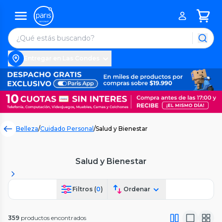
Entregar en Las Condes
Belleza
/
Cuidado Personal
/
Salud y Bienestar
Salud y Bienestar
Filtros (
0
)
Ordenar
359
productos encontrados