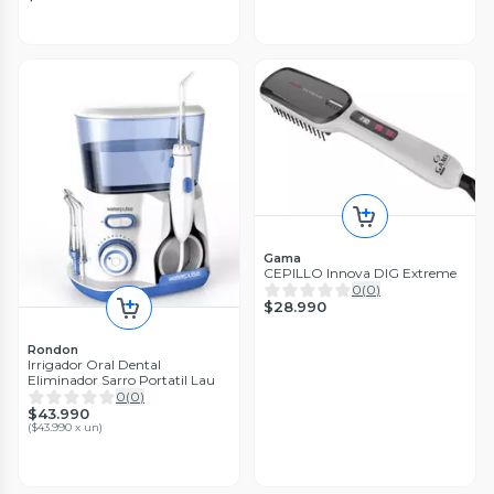
Gama
CEPILLO Innova DIG Extreme
0
(
0
)
$28.990
Rondon
Irrigador Oral Dental
Eliminador Sarro Portatil Lau
0
(
0
)
$43.990
(
$43.990 x un
)