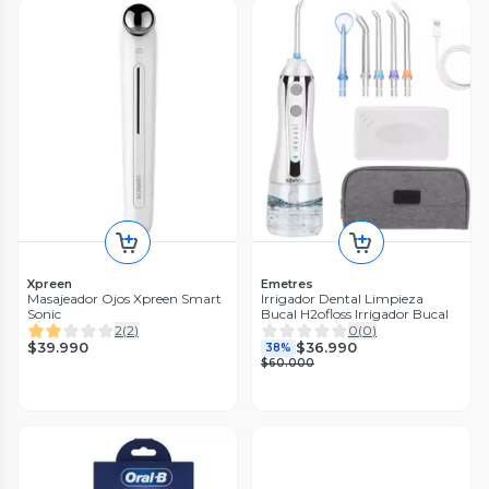
Xpreen
Emetres
Masajeador Ojos Xpreen Smart
Irrigador Dental Limpieza
Sonic
Bucal H2ofloss Irrigador Bucal
2
(
2
)
0
(
0
)
$39.990
$36.990
38%
$60.000