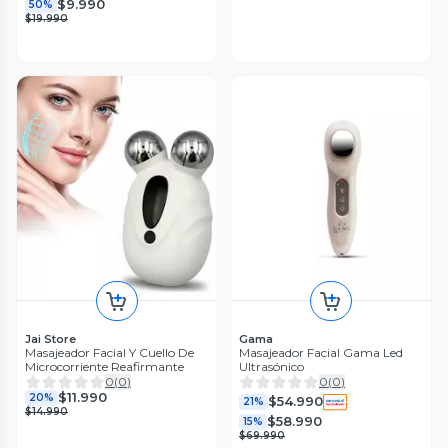
$9.990
50%
$19.990
Jai Store
Gama
Masajeador Facial Y Cuello De
Masajeador Facial Gama Led
Microcorriente Reafirmante
Ultrasónico
0
(
0
)
0
(
0
)
$11.990
20%
$54.990
21%
$14.990
$58.990
15%
$69.990