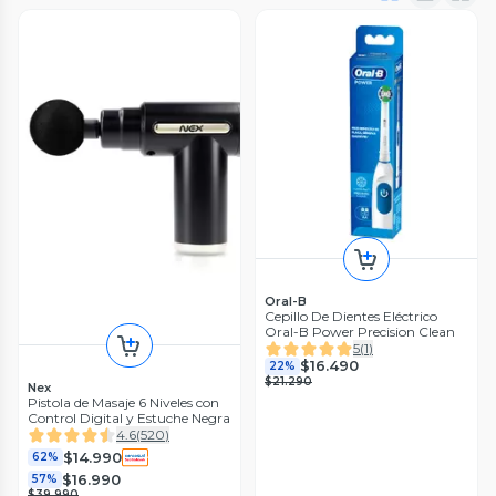
Oral-B
Cepillo De Dientes Eléctrico
Oral-B Power Precision Clean
5
(
1
)
$16.490
22%
$21.290
Nex
Pistola de Masaje 6 Niveles con
Control Digital y Estuche Negra
4.6
(
520
)
$14.990
62%
$16.990
57%
$39.990