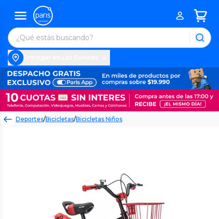
Entregar en Las Condes
Deportes
/
Bicicletas
/
Bicicletas Niños