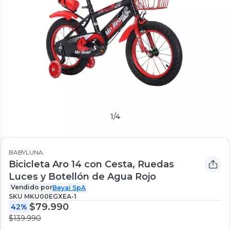
1
/
4
BABYLUNA
Bicicleta Aro 14 con Cesta, Ruedas
Luces y Botellón de Agua Rojo
Vendido por
Beyai SpA
SKU
MKU00EGXEA-1
$79.990
42%
$139.990