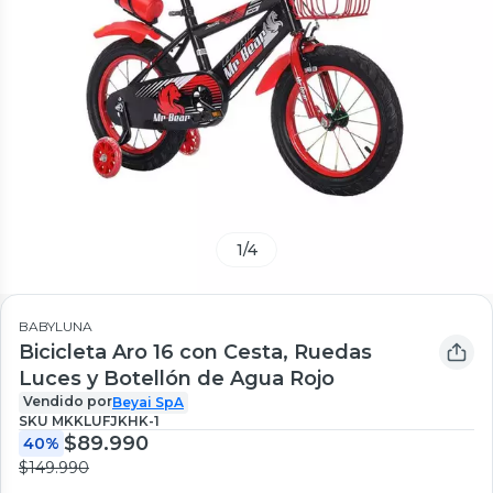
1
/
4
BABYLUNA
Bicicleta Aro 16 con Cesta, Ruedas
Luces y Botellón de Agua Rojo
Vendido por
Beyai SpA
SKU
MKKLUFJKHK-1
$89.990
40%
$149.990