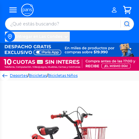
Entregar en Las Condes
Deportes
/
Bicicletas
/
Bicicletas Niños