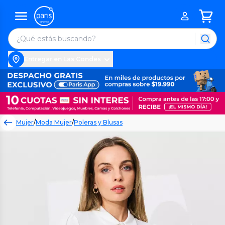
Entregar en Las Condes
Mujer
/
Moda Mujer
/
Poleras y Blusas