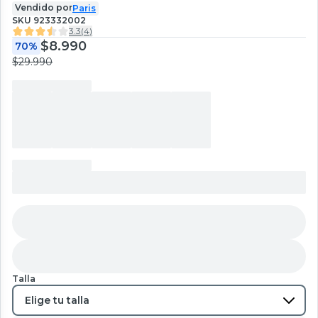
Vendido por
Paris
SKU
923332002
3.3
(
4
)
$8.990
70%
$29.990
Talla