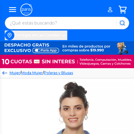
Entregar en Las Condes
Mujer
/
Moda Mujer
/
Poleras y Blusas