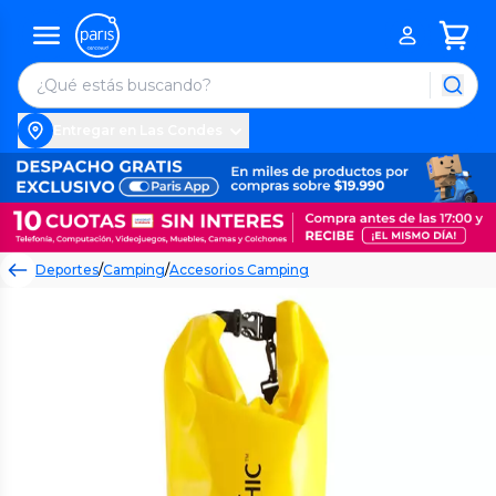
Entregar en Las Condes
Deportes
/
Camping
/
Accesorios Camping