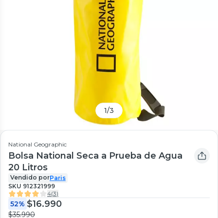
1
/
3
National Geographic
Bolsa National Seca a Prueba de Agua
20 Litros
Vendido por
Paris
SKU
912321999
4
(
3
)
$16.990
52%
$35.990