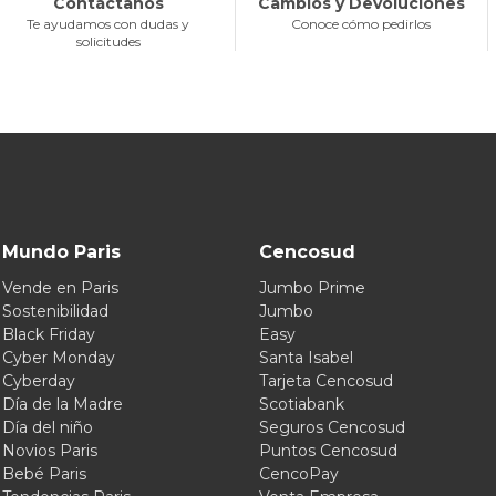
Contáctanos
Cambios y Devoluciones
Te ayudamos con dudas y
Conoce cómo pedirlos
solicitudes
Mundo Paris
Cencosud
Vende en Paris
Jumbo Prime
Sostenibilidad
Jumbo
Black Friday
Easy
Cyber Monday
Santa Isabel
Cyberday
Tarjeta Cencosud
Día de la Madre
Scotiabank
Día del niño
Seguros Cencosud
Novios Paris
Puntos Cencosud
Bebé Paris
CencoPay