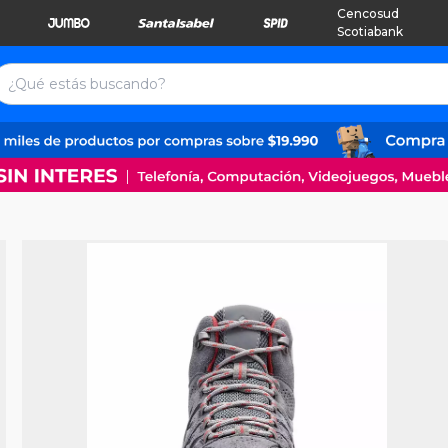
Cencosud
Scotiabank