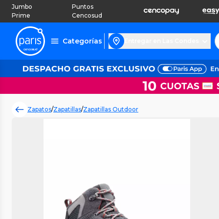
Jumbo
Puntos
Prime
Cencosud
Categorías
Entregar en Las Condes
Zapatos
/
Zapatillas
/
Zapatillas Outdoor