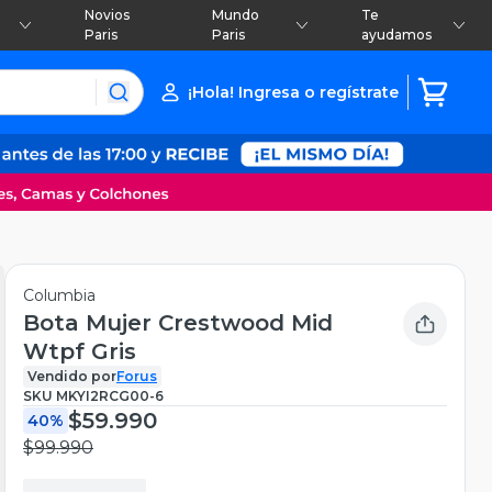
Novios
Mundo
Te
Paris
Paris
ayudamos
¡Hola! Ingresa o regístrate
Columbia
Bota Mujer Crestwood Mid
Wtpf Gris
Vendido por
Forus
SKU
MKYI2RCG00-6
$59.990
40%
$99.990