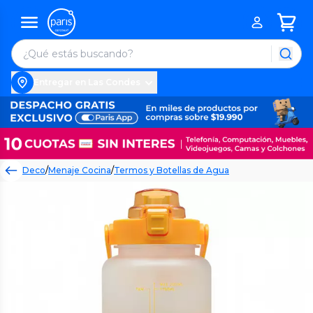
Entregar en Las Condes
Deco
/
Menaje Cocina
/
Termos y Botellas de Agua