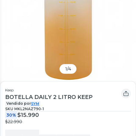
1
/
4
Keep
BOTELLA DAILY 2 LITRO KEEP
Vendido por
SYM
SKU
MKL2NAZ790-1
$15.990
30%
$22.990