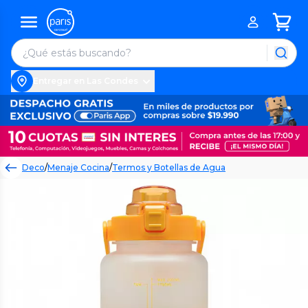
Entregar en Las Condes
Deco
/
Menaje Cocina
/
Termos y Botellas de Agua