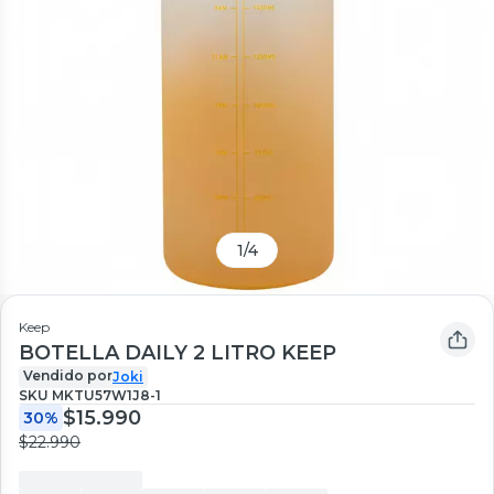
1
/
4
Keep
BOTELLA DAILY 2 LITRO KEEP
Vendido por
Joki
SKU
MKTU57W1J8-1
$15.990
30%
$22.990