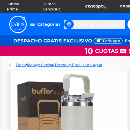
Jumbo
Puntos
Prime
Cencosud
Categorías
Entregar en Las Condes
Deco
/
Menaje Cocina
/
Termos y Botellas de Agua