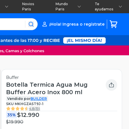
Novios
Mundo
Te
Paris
Paris
ayudamos
¡Hola! Ingresa o regístrate
Buffer
Botella Termica Agua Mug
Buffer Acero Inox 800 ml
Vendido por
BUILDER
SKU
MKHGZAST9J-1
4.8
(
19
)
$12.990
35%
$19.990