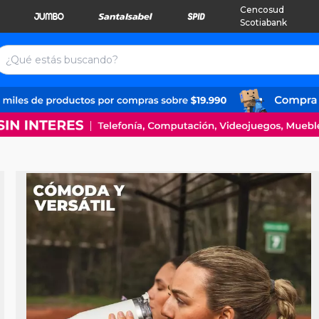
Cencosud
Scotiabank