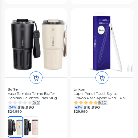
Buffer
Linkon
Vaso Termico Termo Buffer
Lapiz Pencil Tactil Stylus
Bebidas Calientes Frias Mug
Linkon Para Apple iPad + Palm
600ml
Rej
0
(
0
)
5
(
20
)
$18.990
$16.990
24%
43%
$24.990
$29.990