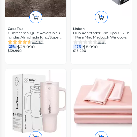
CasaTua
Linkon
Cubrecama Quilt Reversible +
Hub Adaptador Usb Tipo C 6 En
fundas Almohada King/Super
1 Para Mac Macbook Windows
King
4.3
(
12
)
0
(
0
)
$29.990
$8.990
25%
47%
$39.990
$16.990