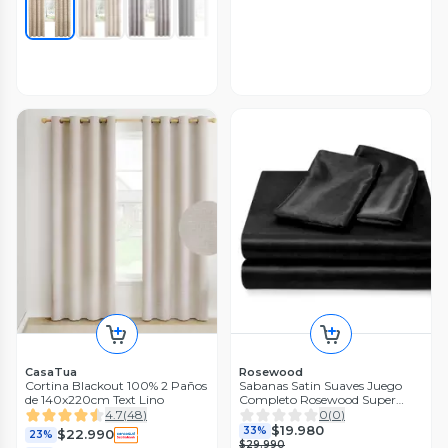
CasaTua
Rosewood
Cortina Blackout 100% 2 Paños
Sabanas Satin Suaves Juego
de 140x220cm Text Lino
Completo Rosewood Super
King
4.7
(
48
)
0
(
0
)
$19.980
33%
$22.990
23%
$29.990