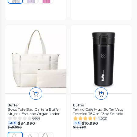
Buffer
Buffer
Bolso Tote Bag Cartera Buffer
Termo Cafe Mug Buffer Vaso
Mujer + Estuche Organizador
Termico 380ml 13oz Sellable
0
(
0
)
4.5
(
2
)
$34.990
$10.990
30%
15%
$49.990
$12.990