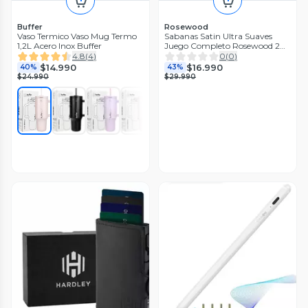
Buffer
Rosewood
Vaso Termico Vaso Mug Termo
Sabanas Satin Ultra Suaves
1,2L Acero Inox Buffer
Juego Completo Rosewood 2
Plazas
4.8
(
4
)
0
(
0
)
$14.990
$16.990
40%
43%
$24.990
$29.990