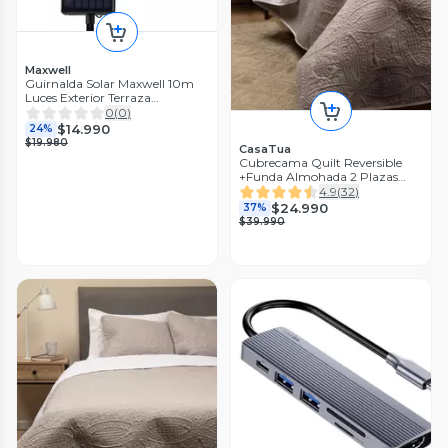
Maxwell
Guirnalda Solar Maxwell 10m
Luces Exterior Terraza
Impermeable
0
(
0
)
$14.990
24%
$19.980
CasaTua
Cubrecama Quilt Reversible
+Funda Almohada 2 Plazas
240x230
4.9
(
32
)
$24.990
37%
$39.990