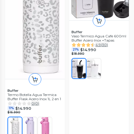
Buffer
Vaso Termico Agua Cafe 600ml
Buffer Acero Inox +Tapas
4.9
(
30
)
$14.990
21%
$18.990
Buffer
Termo Botella Agua Termica
Buffer Flask Acero Inox 1L 2 en 1
0
(
0
)
$14.990
11%
$16.990