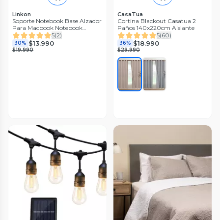
Linkon
CasaTua
Soporte Notebook Base Alzador
Cortina Blackout Casatua 2
Para Macbook Notebook
Paños 140x220cm Aislante
Linkon
5
(
2
)
5
(
60
)
$13.990
$18.990
30%
36%
$19.990
$29.990