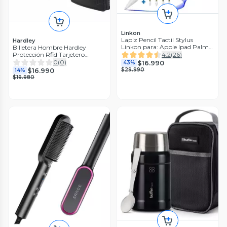
Linkon
Lapiz Pencil Tactil Stylus
Hardley
Linkon para: Apple Ipad Palm
Billetera Hombre Hardley
Rej
Protección Rfid Tarjetero
4.2
(
26
)
Antirrobo
0
(
0
)
$16.990
43%
$16.990
$29.990
14%
$19.980