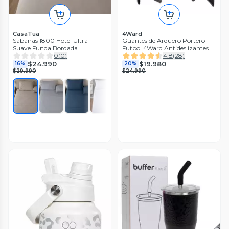
CasaTua
4Ward
Sabanas 1800 Hotel Ultra
Guantes de Arquero Portero
Suave Funda Bordada
Futbol 4Ward Antideslizantes
0
(
0
)
4.8
(
28
)
$24.990
$19.980
16%
20%
$29.990
$24.990