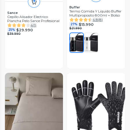
Buffer
Termo Comida Y Liquido Buffer
Sance
Multiproposito 800ml + Bolso
Cepillo Alisador Electrico
4.8
(
8
)
Plancha Pelo Sance Profesional
$15.990
27%
4
(
1
)
$21.990
$29.990
25%
$39.990