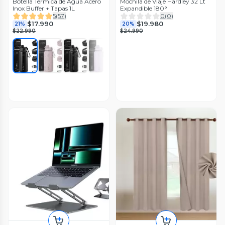
Botella Termica de Agua Acero
Mochila de Viaje Hardley 32 Lt
Inox Buffer + Tapas 1L
Expandible 180°
5
(
57
)
0
(
0
)
$17.990
$19.980
21%
20%
$22.990
$24.990