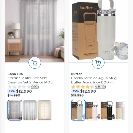
CasaTua
Buffer
Cortina Visillo Tipo Velo
Botella Termica Agua Mug
CasaTua Set 2 Paños 140 x
Buffer Acero Inox 800 ml
220cm
0
(
0
)
4.8
(
19
)
$12.990
$12.990
13%
35%
$14.990
$19.990