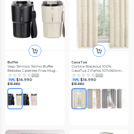
Buffer
CasaTua
Vaso Termico Termo Buffer
Cortina Blackout 100%
Bebidas Calientes Frias Mug
CasaTua 2 Paños 107x160cm
400ml
Textura Lino
0
(
0
)
0
(
0
)
$16.990
$16.990
14%
14%
$19.980
$19.980