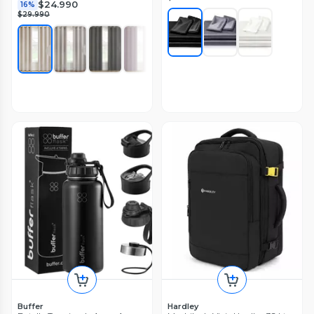
$24.990
16%
$29.990
Buffer
Hardley