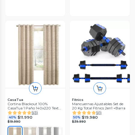
CasaTua
Fitnics
Cortina Blackout 100%
Mancuernas Ajustables Set de
CasaTua 1 Paño 140x220 Textu
20 Kg Total Fitnics 2en1 +Barra
Lino
5
(
3
)
5
(
1
)
$11.990
$19.980
40%
50%
$19.990
$39.990