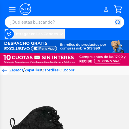
Entregar en Las Condes
Zapatos
/
Zapatillas
/
Zapatillas Outdoor