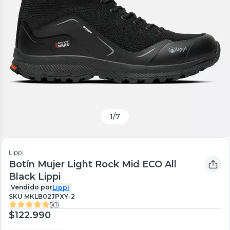
1
/
7
Lippi
Botín Mujer Light Rock Mid ECO All
Black Lippi
Vendido por
Lippi
SKU
MKLB02JPXY-2
5
(
1
)
$122.990