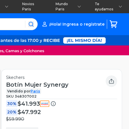
Novios
Mundo
Te
Paris
Paris
ayudamos
¡Hola! Ingresa o regístrate
Skechers
Botín Mujer Synergy
Vendido por
Paris
SKU
348307002
$41.993
30%
$47.992
20%
$59.990