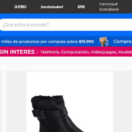
Cencosud
Scotiabank