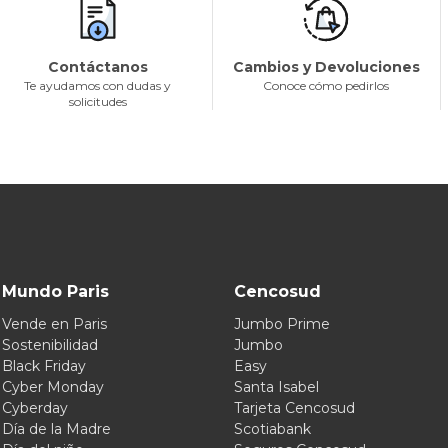
Contáctanos
Cambios y Devoluciones
Te ayudamos con dudas y
Conoce cómo pedirlos
solicitudes
Mundo Paris
Cencosud
Vende en Paris
Jumbo Prime
Sostenibilidad
Jumbo
Black Friday
Easy
Cyber Monday
Santa Isabel
Cyberday
Tarjeta Cencosud
Día de la Madre
Scotiabank