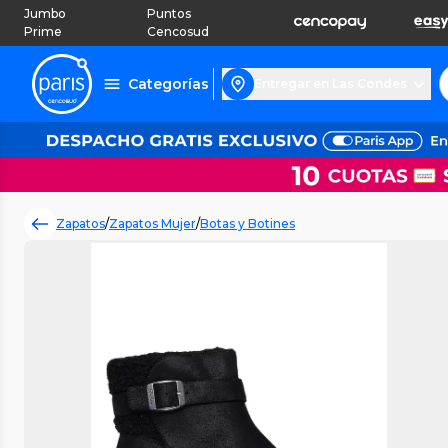
Jumbo
Puntos
Prime
Cencosud
Categorías
Entregar en Las Condes
Zapatos
/
Zapatos Mujer
/
Botas y Botines