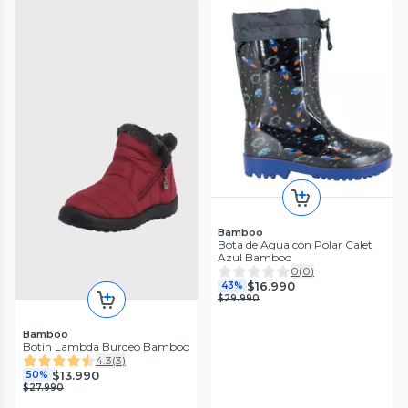
Bamboo
Bota de Agua con Polar Calet
Azul Bamboo
0
(
0
)
$16.990
43%
$29.990
Bamboo
Botin Lambda Burdeo Bamboo
4.3
(
3
)
$13.990
50%
$27.990