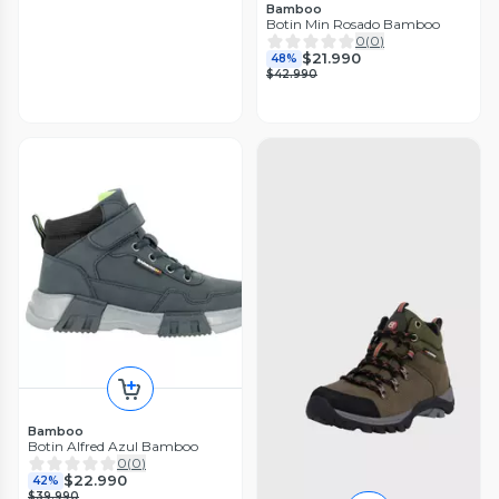
Bamboo
Botin Min Rosado Bamboo
0
(
0
)
$21.990
48%
$42.990
Bamboo
Botin Alfred Azul Bamboo
0
(
0
)
$22.990
42%
$39.990