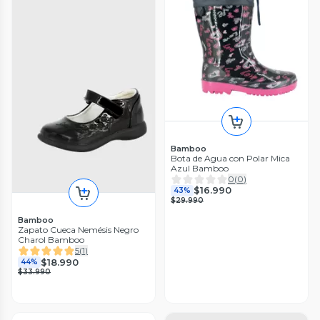
Bamboo
Bota de Agua con Polar Mica
Azul Bamboo
0
(
0
)
$16.990
43%
$29.990
Bamboo
Zapato Cueca Nemésis Negro
Charol Bamboo
5
(
1
)
$18.990
44%
$33.990