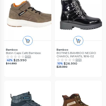
Bamboo
Bamboo
Botin Caps Café Bamboo
BOTINES BAMBOO NEGRO
CHAROL INFANTIL 1816-02
0
(
0
)
0
(
0
)
$25.990
42%
$26.990
$44.990
10%
$29.990