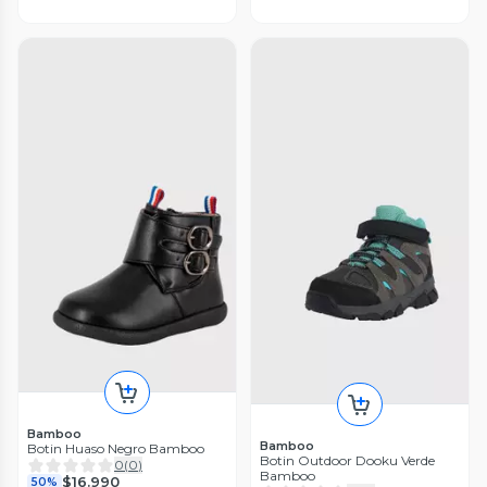
Bamboo
Bamboo
Botin Huaso Negro Bamboo
Botin Outdoor Dooku Verde
0
(
0
)
Bamboo
$16.990
50%