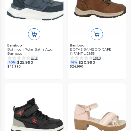
Bamboo
Bamboo
Botin con Polar Batlia Azul
BOTAS BAMBOO CAFE
Bamboo
INFANTIL 2853
0
(
0
)
0
(
0
)
$25.990
$20.990
40%
16%
$43.990
$24.990