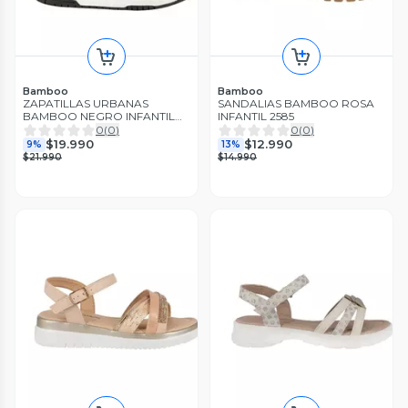
Bamboo
Bamboo
ZAPATILLAS URBANAS
SANDALIAS BAMBOO ROSA
BAMBOO NEGRO INFANTIL
INFANTIL 2585
2937-02
0
(
0
)
0
(
0
)
$19.990
$12.990
9%
13%
$21.990
$14.990