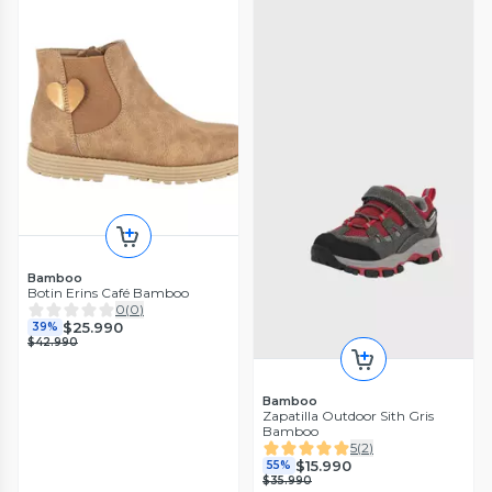
Bamboo
Botin Erins Café Bamboo
0
(
0
)
$25.990
39%
$42.990
Bamboo
Zapatilla Outdoor Sith Gris
Bamboo
5
(
2
)
$15.990
55%
$35.990