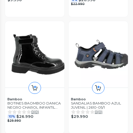
$22.990
Bamboo
Bamboo
BOTINES BAOMBOO DANICA
SANDALIAS BAMBOO AZUL
NEGRO CHAROL INFANTIL
JUVENIL | 2610-05/1
1824-02
0
(
0
)
0
(
0
)
$29.990
$26.990
10%
$29.990