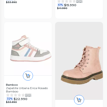
0
(
0
)
$33.990
$15.990
61%
$41.990
Bamboo
Zapatilla Urbana Erica Rosado
Bamboo
0
(
0
)
$22.990
32%
$33.990