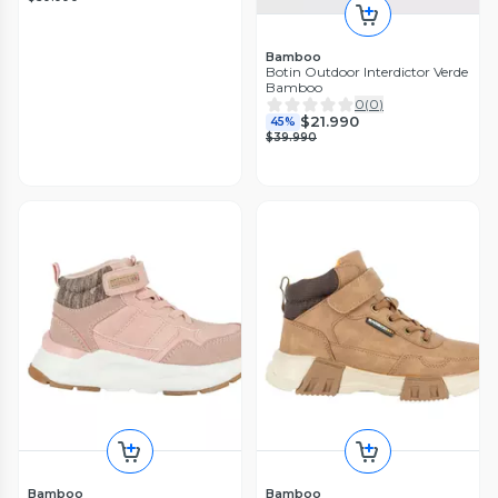
Bamboo
Botin Outdoor Interdictor Verde
Bamboo
0
(
0
)
$21.990
45%
$39.990
Bamboo
Bamboo