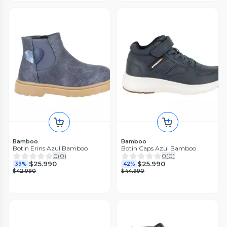
Bamboo
Bamboo
Botin Erins Azul Bamboo
Botin Caps Azul Bamboo
0
(
0
)
0
(
0
)
$25.990
$25.990
39%
42%
$42.990
$44.990