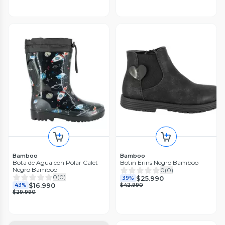
Bamboo
Bamboo
Bota de Agua con Polar Calet
Botin Erins Negro Bamboo
Negro Bamboo
0
(
0
)
0
(
0
)
$25.990
39%
$16.990
43%
$42.990
$29.990