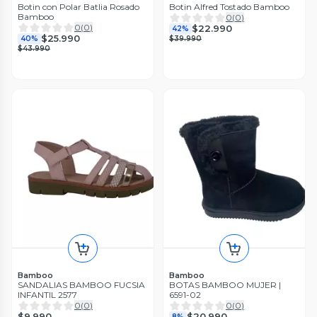
Botin con Polar Batlia Rosado
Botin Alfred Tostado Bamboo
Bamboo
0
(
0
)
0
(
0
)
$22.990
42%
$25.990
40%
$39.990
$43.990
Bamboo
Bamboo
SANDALIAS BAMBOO FUCSIA
BOTAS BAMBOO MUJER |
INFANTIL 2577
6591-02
0
(
0
)
0
(
0
)
$9.990
$20.990
8%