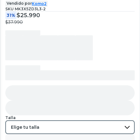
Vendido por
Komo2
SKU
MK3X5ZD3L3-2
$25.990
31%
$37.990
Talla