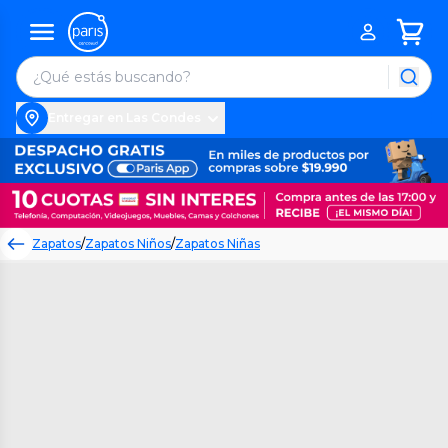
Entregar en Las Condes
Zapatos
/
Zapatos Niños
/
Zapatos Niñas