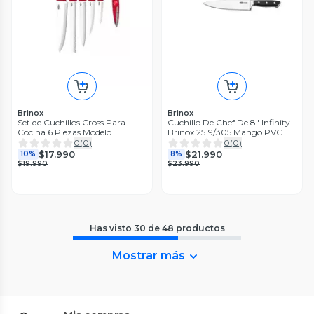
Brinox
Brinox
Set de Cuchillos Cross Para
Cuchillo De Chef De 8" Infinity
Cocina 6 Piezas Modelo
Brinox 2519/305 Mango PVC
2556/370
0
(
0
)
0
(
0
)
$17.990
$21.990
10%
8%
$19.990
$23.990
Has visto
30
de
48
productos
Mostrar más