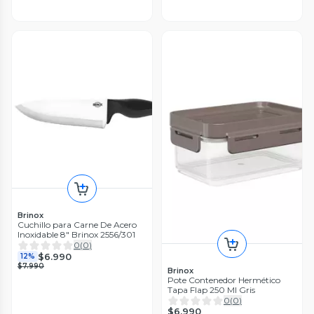
Brinox
Cuchillo para Carne De Acero
Inoxidable 8" Brinox 2556/301
0
(
0
)
$6.990
12%
$7.990
Brinox
Pote Contenedor Hermético
Tapa Flap 250 Ml Gris
0
(
0
)
$6.990