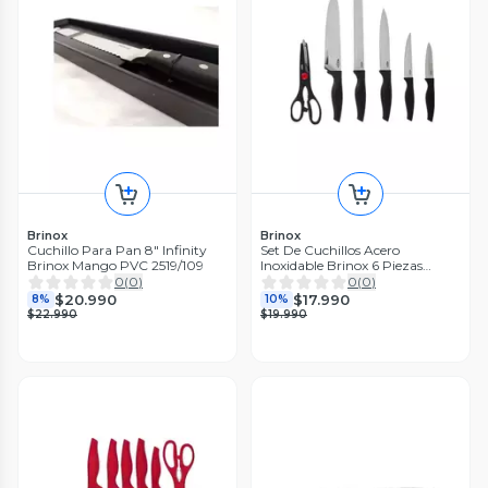
Brinox
Brinox
Cuchillo Para Pan 8" Infinity
Set De Cuchillos Acero
Brinox Mango PVC 2519/109
Inoxidable Brinox 6 Piezas
2556/310
0
(
0
)
0
(
0
)
$20.990
$17.990
8%
10%
$22.990
$19.990