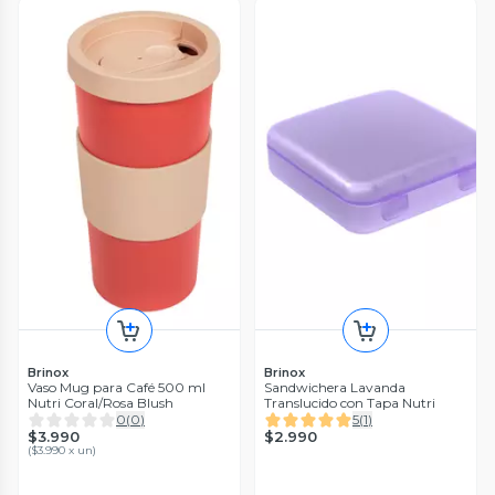
Brinox
Brinox
Vaso Mug para Café 500 ml
Sandwichera Lavanda
Nutri Coral/Rosa Blush
Translucido con Tapa Nutri
0
(
0
)
5
(
1
)
$3.990
$2.990
(
$3.990 x un
)