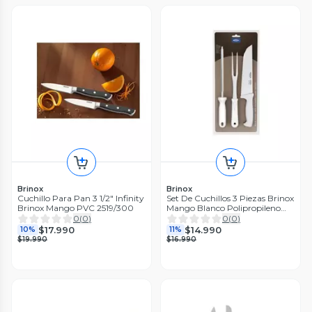
Brinox
Brinox
Cuchillo Para Pan 3 1/2" Infinity
Set De Cuchillos 3 Piezas Brinox
Brinox Mango PVC 2519/300
Mango Blanco Polipropileno
2554/302
0
(
0
)
0
(
0
)
$17.990
$14.990
10%
11%
$19.990
$16.990