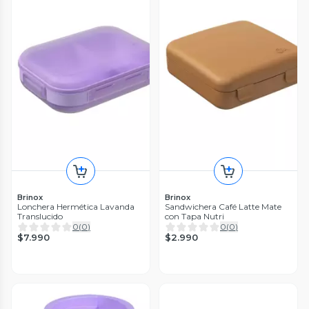
Brinox
Brinox
Lonchera Hermética Lavanda
Sandwichera Café Latte Mate
Translucido
con Tapa Nutri
0
(
0
)
0
(
0
)
$7.990
$2.990