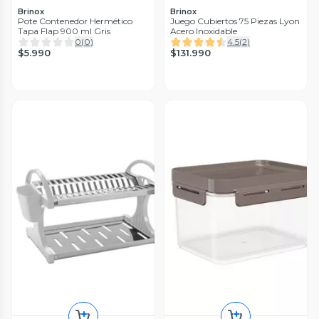
Brinox
Brinox
Pote Contenedor Hermético
Juego Cubiertos 75 Piezas Lyon
Tapa Flap 900 ml Gris
Acero Inoxidable
0
(
0
)
4.5
(
2
)
$5.990
$131.990