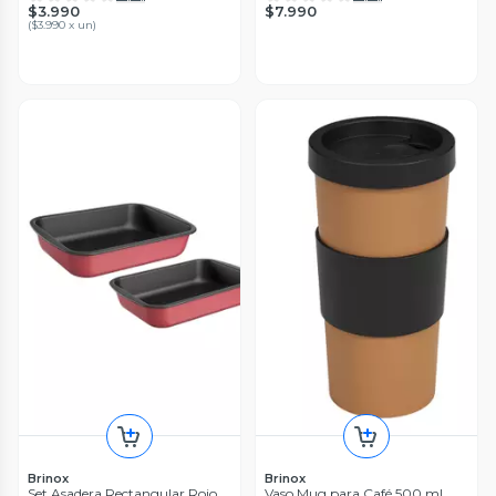
$3.990
$7.990
(
$3.990 x un
)
Brinox
Brinox
Set Asadera Rectangular Rojo
Vaso Mug para Café 500 ml