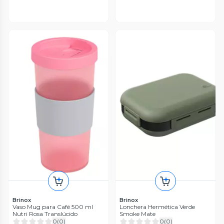
Brinox
Brinox
Vaso Mug para Café 500 ml
Lonchera Hermética Verde
Nutri Rosa Translúcido
Smoke Mate
0
(
0
)
0
(
0
)