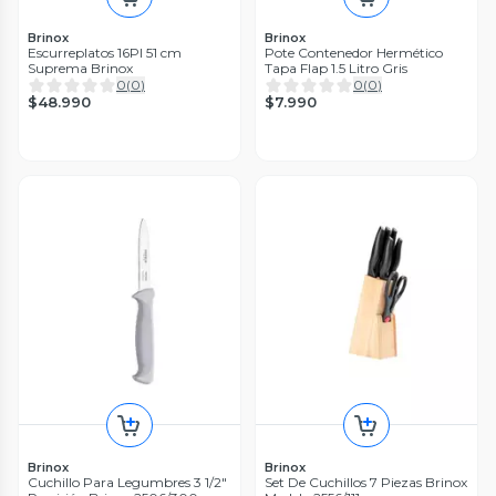
Brinox
Brinox
Escurreplatos 16Pl 51 cm
Pote Contenedor Hermético
Suprema Brinox
Tapa Flap 1.5 Litro Gris
0
(
0
)
0
(
0
)
$48.990
$7.990
Brinox
Brinox
Cuchillo Para Legumbres 3 1/2"
Set De Cuchillos 7 Piezas Brinox