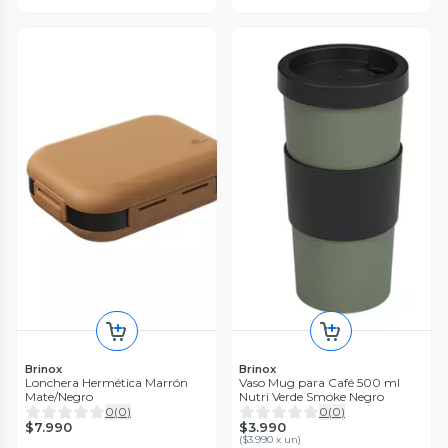
Brinox
Brinox
Lonchera Hermética Marrón
Vaso Mug para Café 500 ml
Mate/Negro
Nutri Verde Smoke Negro
0
(
0
)
0
(
0
)
$7.990
$3.990
(
$3.990 x un
)