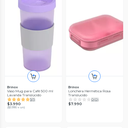
Brinox
Brinox
Vaso Mug para Café 500 ml
Lonchera Hermética Rosa
Lavanda Translúcido
Translucido
5
(
1
)
0
(
0
)
$3.990
$7.990
(
$3.990 x un
)