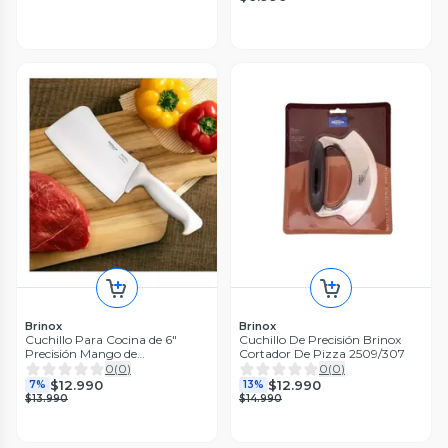
Brinox
Brinox
Cuchillo Para Cocina de 6"
Cuchillo De Precisión Brinox
Precisión Mango de
Cortador De Pizza 2509/307
Polipropileno Blanco Brinox
0
(
0
)
0
(
0
)
2506/315
$12.990
$12.990
7%
13%
$13.990
$14.990