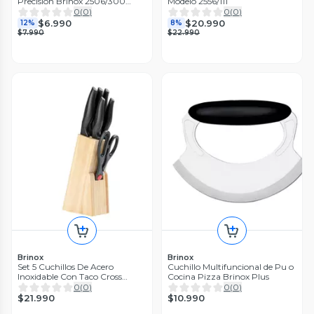
Precisión Brinox 2506/300
Modelo 2556/111
Mango Blanco
0
(
0
)
0
(
0
)
$6.990
$20.990
12%
8%
$7.990
$22.990
Brinox
Brinox
Set 5 Cuchillos De Acero
Cuchillo Multifuncional de Pu o
Inoxidable Con Taco Cross
Cocina Pizza Brinox Plus
Brinox
0
(
0
)
0
(
0
)
$21.990
$10.990