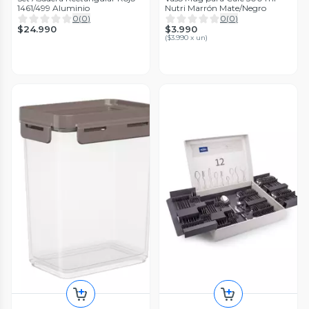
1461/499 Aluminio
Nutri Marrón Mate/Negro
0
(
0
)
0
(
0
)
$24.990
$3.990
(
$3.990 x un
)