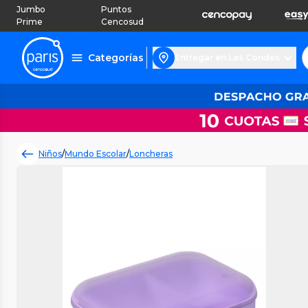
Jumbo
Puntos
Prime
Cencosud
Categorías
Entregar en Las Condes
Niños
/
Mundo Escolar
/
Loncheras