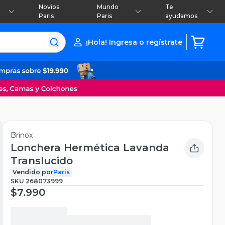
Novios
Mundo
Te
Paris
Paris
ayudamos
¡Hola! Ingresa o regístrate
Brinox
Lonchera Hermética Lavanda
Translucido
Vendido por
Paris
SKU
268073999
$7.990