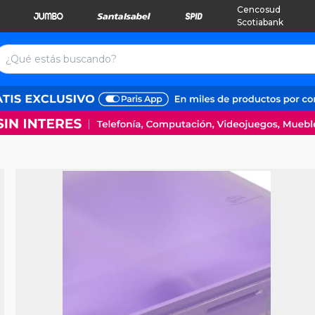
Cencosud
Scotiabank