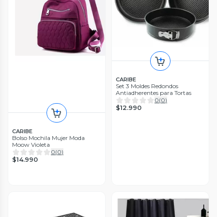
CARIBE
Set 3 Moldes Redondos
Antiadherentes para Tortas
0
(
0
)
$12.990
CARIBE
Bolso Mochila Mujer Moda
Moow Violeta
0
(
0
)
$14.990