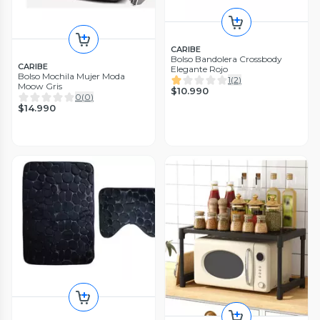
CARIBE
Bolso Bandolera Crossbody
CARIBE
Elegante Rojo
Bolso Mochila Mujer Moda
1
(
2
)
Moow Gris
$10.990
0
(
0
)
$14.990