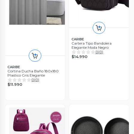
CARIBE
Cartera Tipo Bandolera
Elegante Moda Negro
0
(
0
)
$14.990
CARIBE
Cortina Ducha Baño 180x180
Plastico Gris Elegante
0
(
0
)
$11.990