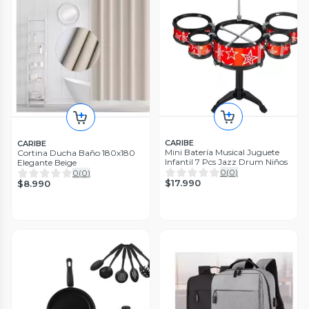
CARIBE
CARIBE
Mini Batería Musical Juguete
Cortina Ducha Baño 180x180
Infantil 7 Pcs Jazz Drum Niños
Elegante Beige
0
(
0
)
0
(
0
)
$17.990
$8.990