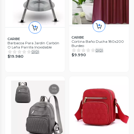
CARIBE
CARIBE
Cortina Baño Ducha 180x200
Barbacoa Para Jardín Carbón
Burdeo
O Leña Parrilla Inoxidable
0
(
0
)
0
(
0
)
$9.990
$19.980