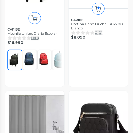
CARIBE
Cortina Baño Ducha 180x200
Blanco
CARIBE
0
(
0
)
Mochila Unisex Diario Escolar
$8.090
0
(
0
)
$16.990