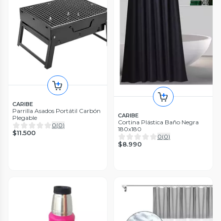
CARIBE
Parrilla Asados Portátil Carbón
CARIBE
Plegable
Cortina Plástica Baño Negra
0
(
0
)
180x180
$11.500
0
(
0
)
$8.990