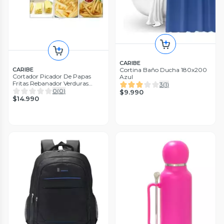
CARIBE
Cortina Baño Ducha 180x200
CARIBE
Cortador Picador De Papas
Azul
Fritas Rebanador Verduras
3
(
1
)
Maquina
0
(
0
)
$9.990
$14.990