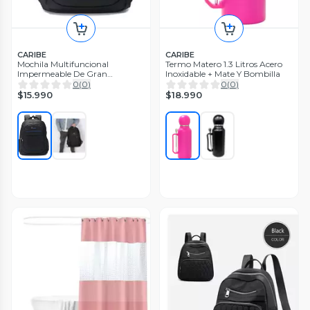
CARIBE
CARIBE
Mochila Multifuncional
Termo Matero 1.3 Litros Acero
Impermeable De Gran
Inoxidable + Mate Y Bombilla
Capacidad
0
(
0
)
0
(
0
)
$15.990
$18.990