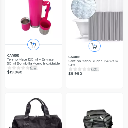
CARIBE
CARIBE
Termo Mate 120ml + Envase
Cortina Baño Ducha 180x200
50ml Bombilla Acero Inoxidable
Gris
0
(
0
)
0
(
0
)
$19.980
$9.990