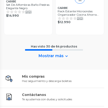
CARIBE
Set De Alfombras Baño Piedras
Elegante Negro
CARIBE
Rack Estante Microondas
0
(
0
)
Organizador Cocina Ahorra
$14.990
Espacio Negro
0
(
0
)
$12.990
Has visto
30
de
64
productos
Mostrar más
Mis compras
Haz seguimiento y descarga boletas
Contáctanos
Te ayudamos con dudas y solicitudes