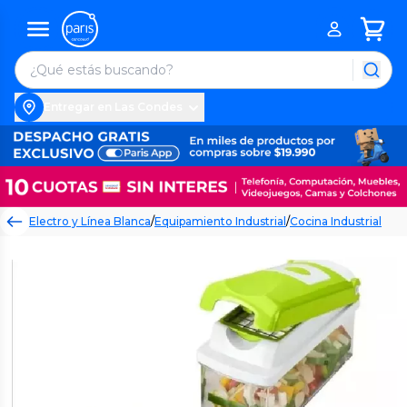
Entregar en Las Condes
Electro y Línea Blanca
/
Equipamiento Industrial
/
Cocina Industrial