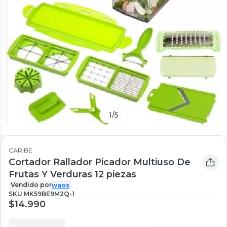
1
/
5
CARIBE
Cortador Rallador Picador Multiuso De
Frutas Y Verduras 12 piezas
Vendido por
waos
SKU
MK59BE9M2Q-1
$14.990