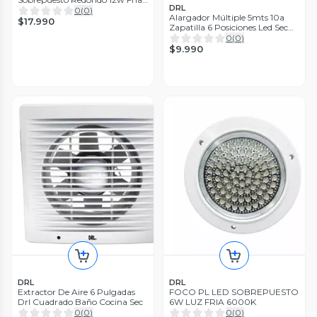
DRL
Blanco
0
(
0
)
Alargador Múltiple 5mts 10a
$17.990
Zapatilla 6 Posiciones Led Sec
Blanco
0
(
0
)
$9.990
DRL
DRL
Extractor De Aire 6 Pulgadas
FOCO PL LED SOBREPUESTO
Drl Cuadrado Baño Cocina Sec
6W LUZ FRIA 6000K
0
(
0
)
0
(
0
)