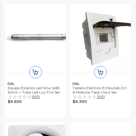
DRL
DRL
Equipo Estanco Led 1x9w Ip65
Tablero Eléctrico Embutido Drl
60cm + Tubo Led Luz Fría Sec
6 Modulos Tapa Clara Sec
0
(
0
)
0
(
0
)
$6.650
$6.390