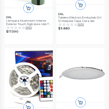
DRL
Tablero Eléctrico Embutido Drl
DRL
Lámpara Mushroom Interior
12 Modulos Tapa Clara Sec
Exterior Touch Rgb Ip44 Usb 7h
0
(
0
)
Verde
0
(
0
)
$9.880
$17.590