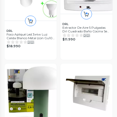
DRL
Extractor De Aire 5 Pulgadas
DRL
Drl Cuadrado Baño Cocina Sec
Foco Apliqué Led 3x4w Luz
Blanco
0
(
0
)
Calida Blanco Metal (con Gu10)
$11.990
Blanco
0
(
0
)
$18.990