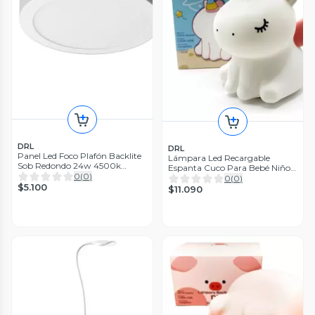
DRL
DRL
Panel Led Foco Plafón Backlite
Lámpara Led Recargable
Sob Redondo 24w 4500k
Espanta Cuco Para Bebé Niños
Blanco
0
(
0
)
Rgb Usb Unicornio
0
(
0
)
$5.100
$11.090