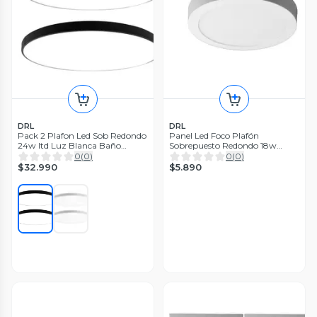
DRL
DRL
Pack 2 Plafon Led Sob Redondo
Panel Led Foco Plafón
24w Itd Luz Blanca Baño
Sobrepuesto Redondo 18w
Cocina
21cm Luz Fría Blanco
0
(
0
)
0
(
0
)
$32.990
$5.890