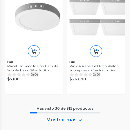
DRL
DRL
Panel Led Foco Plafón Backlite
Pack 4 Panel Led Foco Plafón
Sob Redondo 24w 6500k
Sobrepuesto Cuadrado 18w
Blanco
Cálida Blanco
0
(
0
)
0
(
0
)
$5.100
$26.690
Has visto
30
de
315
productos
Mostrar más