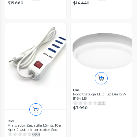
$15.660
$14.440
DRL
Foco tortuga LED luz Día 12W
IP54 LB
0
(
0
)
$7.990
DRL
Alargador Zapatilla 1,5mts 10a
4p + 2 Usb + Interruptor Sec
Blanco
0
(
0
)