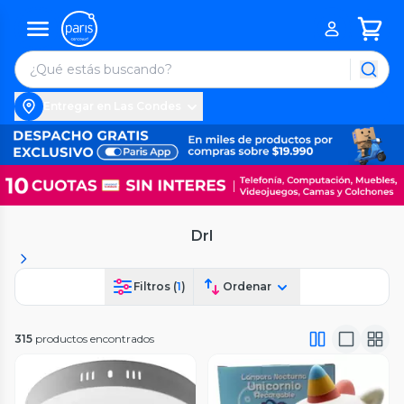
Entregar en Las Condes
Drl
Filtros (
1
)
Ordenar
315
productos encontrados