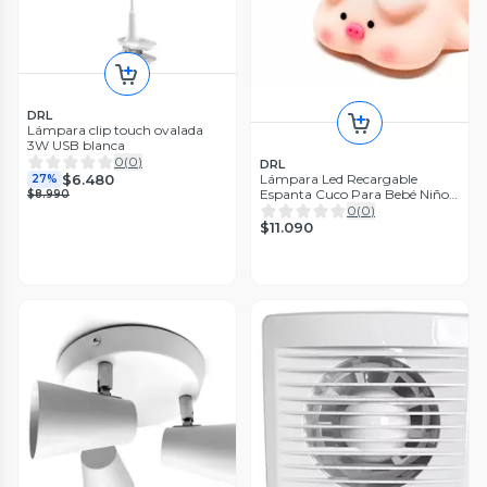
DRL
Lámpara clip touch ovalada
3W USB blanca
0
(
0
)
DRL
$6.480
Lámpara Led Recargable
27%
Espanta Cuco Para Bebé Niños
$8.990
Rgb Usb Cerdita Pato
0
(
0
)
$11.090