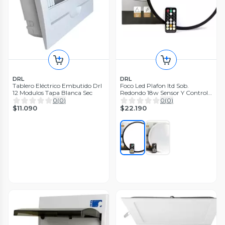
DRL
DRL
Tablero Eléctrico Embutido Drl
Foco Led Plafon Itd Sob.
12 Modulos Tapa Blanca Sec
Redondo 18w Sensor Y Control
Ip44
0
(
0
)
0
(
0
)
$11.090
$22.190