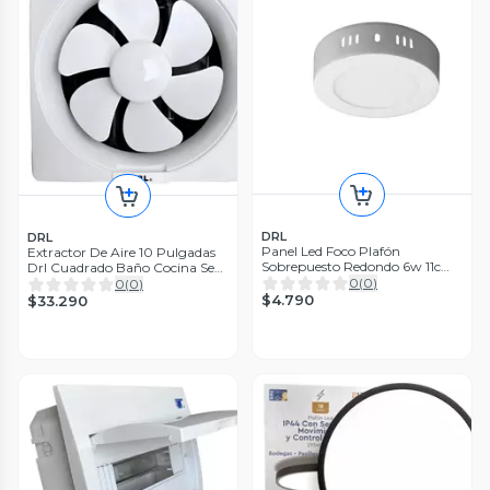
DRL
DRL
Panel Led Foco Plafón
Extractor De Aire 10 Pulgadas
Sobrepuesto Redondo 6w 11cm
Drl Cuadrado Baño Cocina Sec
Luz Fría Blanco
0
(
0
)
Blanco
0
(
0
)
$4.790
$33.290