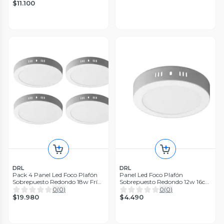
$11.100
DRL
DRL
Pack 4 Panel Led Foco Plafón
Panel Led Foco Plafón
Sobrepuesto Redondo 18w Fría
Sobrepuesto Redondo 12w 16cm
Blanco
Luz Fría Blanco
0
(
0
)
0
(
0
)
$19.980
$4.490