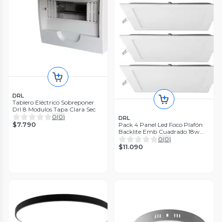
DRL
Tablero Eléctrico Sobreponer
Drl 8 Modulos Tapa Clara Sec
0
(
0
)
DRL
$7.790
Pack 4 Panel Led Foco Plafón
Backlite Emb Cuadrado 18w
4500k Blanco
0
(
0
)
$11.090