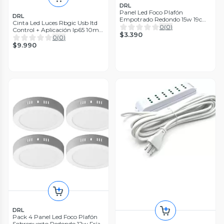
DRL
Panel Led Foco Plafón
DRL
Empotrado Redondo 15w 19cm
Cinta Led Luces Rbgic Usb Itd
Luz Fría
0
(
0
)
Control + Aplicación Ip65 10mt
$3.390
Rgb
0
(
0
)
$9.990
DRL
Pack 4 Panel Led Foco Plafón
Sobrepuesto Redondo 12w Fría