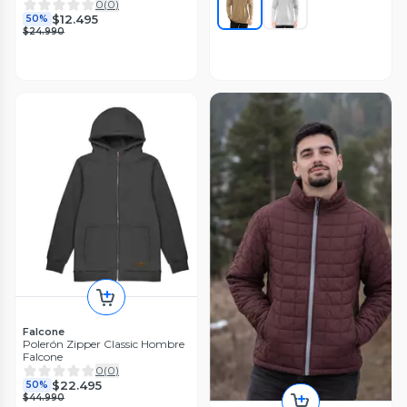
0
(
0
)
$12.495
50%
$24.990
Falcone
Polerón Zipper Classic Hombre
Falcone
0
(
0
)
$22.495
50%
$44.990