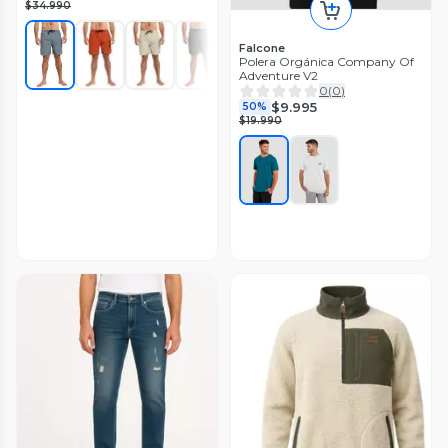
$34.990
Falcone
Polera Orgánica Company Of
Adventure V2
0
(
0
)
$9.995
50%
$19.990