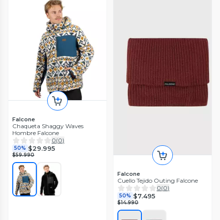
Falcone
Chaqueta Shaggy Waves
Hombre Falcone
0
(
0
)
$29.995
50%
$59.990
Falcone
Cuello Tejido Outing Falcone
0
(
0
)
$7.495
50%
$14.990