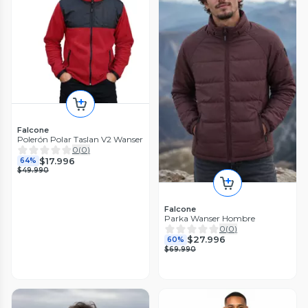
Falcone
Polerón Polar Taslan V2 Wanser
0
(
0
)
$17.996
64%
$49.990
Falcone
Parka Wanser Hombre
0
(
0
)
$27.996
60%
$69.990