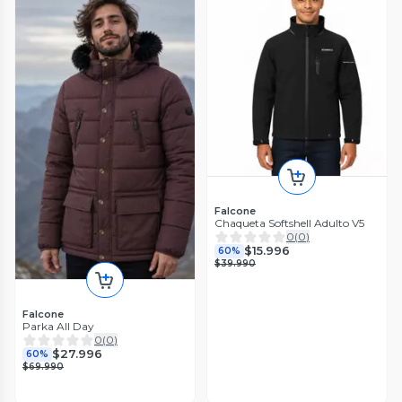
Falcone
Chaqueta Softshell Adulto V5
0
(
0
)
$15.996
60%
$39.990
Falcone
Parka All Day
0
(
0
)
$27.996
60%
$69.990