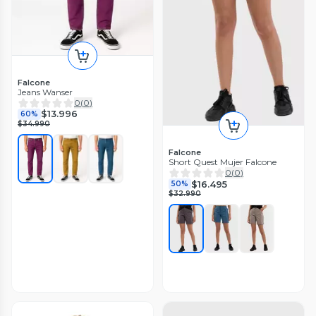
Falcone
Jeans Wanser
0
(
0
)
$13.996
60%
$34.990
Falcone
Short Quest Mujer Falcone
0
(
0
)
$16.495
50%
$32.990