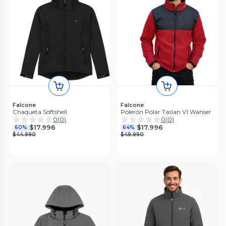
Falcone
Falcone
Chaqueta Softshell
Polerón Polar Taslan V1 Wanser
0
(
0
)
0
(
0
)
$17.996
$17.996
60%
64%
$44.990
$49.990