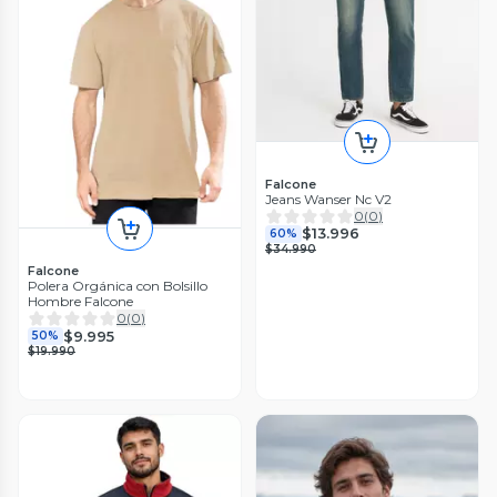
Falcone
Jeans Wanser Nc V2
0
(
0
)
$13.996
60%
$34.990
Falcone
Polera Orgánica con Bolsillo
Hombre Falcone
0
(
0
)
$9.995
50%
$19.990