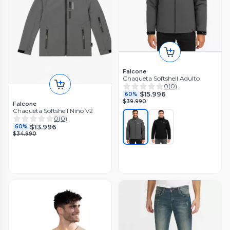
Falcone
Chaqueta Softshell Adulto
0
(
0
)
$15.996
60%
$39.990
Falcone
Chaqueta Softshell Niño V2
0
(
0
)
$13.996
60%
$34.990