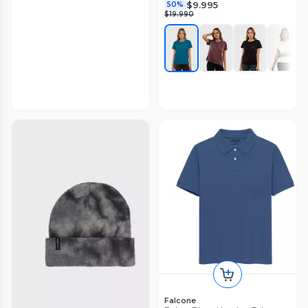
$9.995
50%
$19.990
Falcone