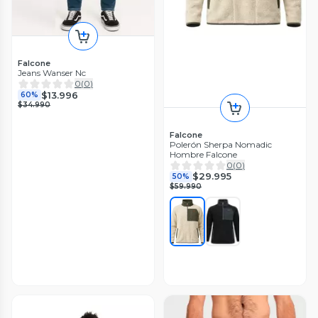
Falcone
Jeans Wanser Nc
0
(
0
)
$13.996
60%
$34.990
Falcone
Polerón Sherpa Nomadic
Hombre Falcone
0
(
0
)
$29.995
50%
$59.990