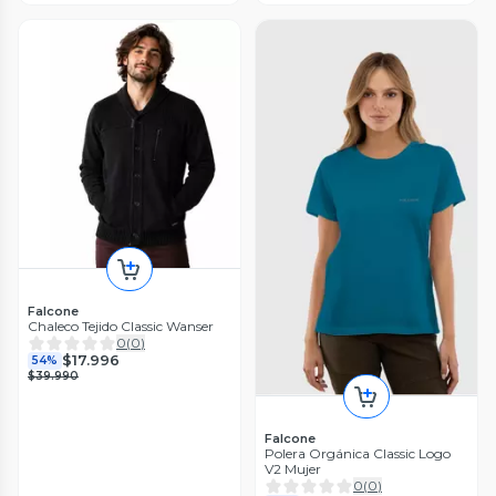
Falcone
Chaleco Tejido Classic Wanser
0
(
0
)
$17.996
54%
$39.990
Falcone
Polera Orgánica Classic Logo
V2 Mujer
0
(
0
)