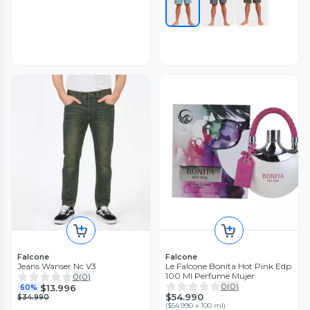
Falcone
Falcone
Jeans Wanser Nc V3
Le Falcone Bonita Hot Pink Edp
100 Ml Perfume Mujer
0
(
0
)
0
(
0
)
$13.996
60%
$54.990
$34.990
(
$54.990 x 100 ml
)