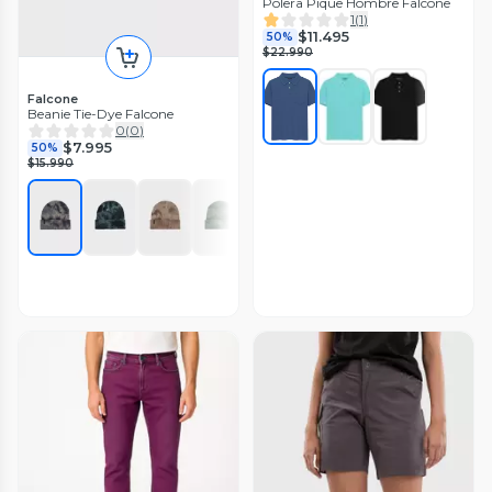
Polera Pique Hombre Falcone
1
(
1
)
$11.495
50%
$22.990
Falcone
Beanie Tie-Dye Falcone
0
(
0
)
$7.995
50%
$15.990