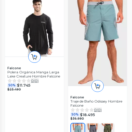
Falcone
Polera Orgánica Manga Larga
Lake Creature Hombre Falcone
0
(
0
)
$11.745
50%
$23.490
Falcone
Traje de Baño Odissey Hombre
Falcone
0
(
0
)
$18.495
50%
$36.990